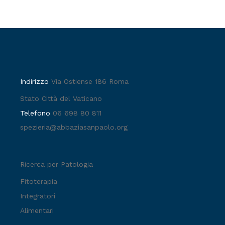
Indirizzo
Via Ostiense 186 Roma
Stato Città del Vaticano
Telefono
06 698 80 811
spezieria@abbaziasanpaolo.org
Ricerca per Patologia
Fitoterapia
Integratori
Alimentari