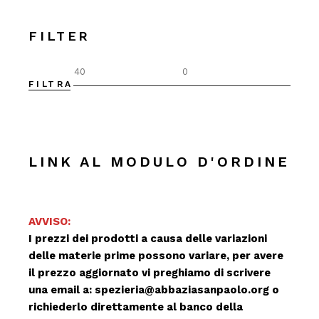
FILTER
FILTRA
Prez
Prez
Min
Max
LINK AL MODULO D'ORDINE
AVVISO:
I prezzi dei prodotti a causa delle variazioni
delle materie prime possono variare, per avere
il prezzo aggiornato vi preghiamo di scrivere
una email a:
spezieria@abbaziasanpaolo.org
o
richiederlo direttamente al banco della