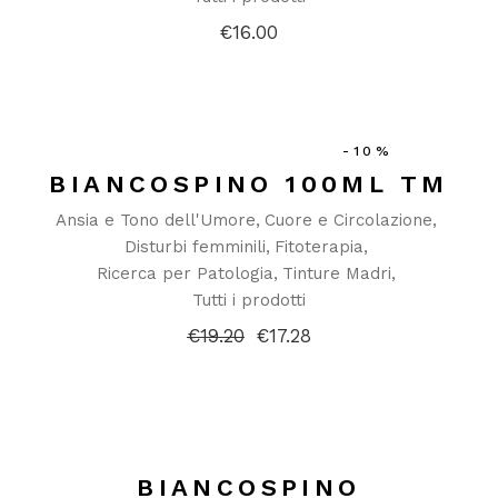
€
16.00
-10%
BIANCOSPINO 100ML TM
Ansia e Tono dell'Umore
Cuore e Circolazione
Disturbi femminili
Fitoterapia
Ricerca per Patologia
Tinture Madri
Tutti i prodotti
€
19.20
€
17.28
Il
Il
prezzo
prezzo
originale
attuale
era:
è:
€19.20.
€17.28.
BIANCOSPINO