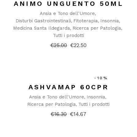
ANIMO UNGUENTO 50ML
Ansia e Tono dell'Umore
Disturbi Gastrointestinali
Fitoterapia
Insonnia
Medicina Santa Ildegarda
Ricerca per Patologia
Tutti i prodotti
€
25.00
€
22.50
Il
Il
prezzo
prezzo
originale
attuale
era:
è:
€25.00.
€22.50.
-10%
ASHVAMAP 60CPR
Ansia e Tono dell'Umore
Insonnia
Ricerca per Patologia
Tutti i prodotti
€
16.30
€
14.67
Il
Il
prezzo
prezzo
originale
attuale
era:
è:
€16.30.
€14.67.