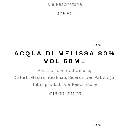
Vie Respiratorie
€
15.90
-10%
ACQUA DI MELISSA 80%
VOL 50ML
Ansia e Tono dell'Umore
Disturbi Gastrointestinali
Ricerca per Patologia
Tutti i prodotti
Vie Respiratorie
€
13.00
€
11.70
Il
Il
prezzo
prezzo
originale
attuale
era:
è:
€13.00.
€11.70.
-10%