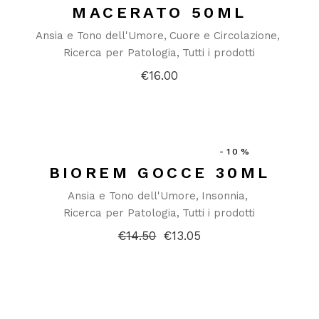
MACERATO 50ML
Ansia e Tono dell'Umore
Cuore e Circolazione
Ricerca per Patologia
Tutti i prodotti
€
16.00
-10%
BIOREM GOCCE 30ML
Ansia e Tono dell'Umore
Insonnia
Ricerca per Patologia
Tutti i prodotti
€
14.50
€
13.05
Il
Il
prezzo
prezzo
originale
attuale
era:
è:
€14.50.
€13.05.