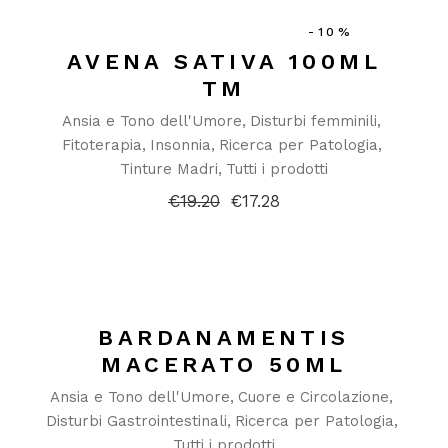
-10%
AVENA SATIVA 100ML
TM
Ansia e Tono dell'Umore
Disturbi femminili
Fitoterapia
Insonnia
Ricerca per Patologia
Tinture Madri
Tutti i prodotti
€
19.20
€
17.28
Il
Il
prezzo
prezzo
originale
attuale
era:
è:
€19.20.
€17.28.
BARDANAMENTIS
MACERATO 50ML
Ansia e Tono dell'Umore
Cuore e Circolazione
Disturbi Gastrointestinali
Ricerca per Patologia
Tutti i prodotti