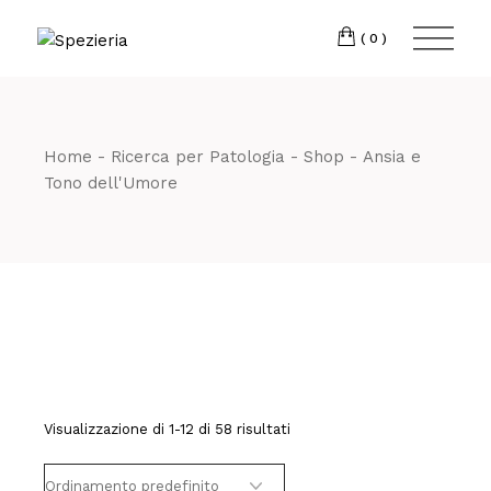
Skip
to
Telefono
06 698
the
(0)
content
80 811
Home
Ricerca per Patologia
Shop
Ansia e
Tono dell'Umore
Visualizzazione di 1-12 di 58 risultati