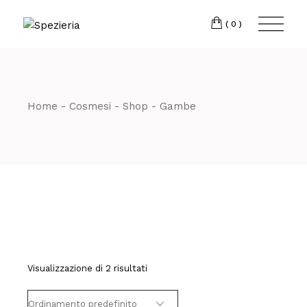
Skip
to
Telefono
06 698
the
(0)
content
80 811
Home
Cosmesi
Shop
Gambe
Visualizzazione di 2 risultati