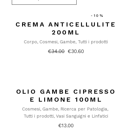
-10%
CREMA ANTICELLULITE
200ML
Corpo
Cosmesi
Gambe
Tutti i prodotti
€
34.00
€
30.60
Il
Il
prezzo
prezzo
originale
attuale
era:
è:
€34.00.
€30.60.
OLIO GAMBE CIPRESSO
E LIMONE 100ML
Cosmesi
Gambe
Ricerca per Patologia
Tutti i prodotti
Vasi Sanguigni e Linfatici
€
13.00