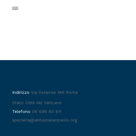
Indirizzo
Via Ostiense 186 Roma
Stato Città del Vaticano
Telefono
06 698 80 811
spezieria@abbaziasanpaolo.org