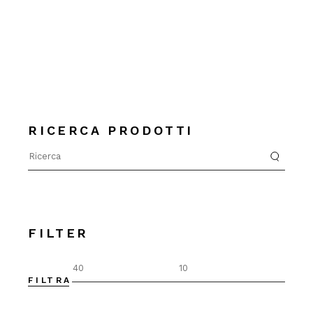
RICERCA PRODOTTI
Search
for:
FILTER
FILTRA
Prez
Prez
Min
Max