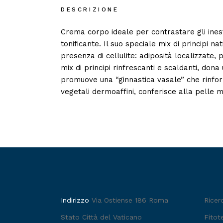
DESCRIZIONE
Crema corpo ideale per contrastare gli ineste
tonificante. Il suo speciale mix di principi na
presenza di cellulite: adiposità localizzate,
mix di principi rinfrescanti e scaldanti, dona
promuove una “ginnastica vasale” che rinforz
vegetali dermoaffini, conferisce alla pelle 
Indirizzo
Via Ostiense 186 Roma
Ricer
Stato Città del Vaticano
Fitot