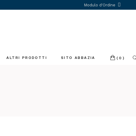
Modulo d'Ordine
ALTRI PRODOTTI
SITO ABBAZIA
(0)
Incenso
Libri
Profumatori
ambiente