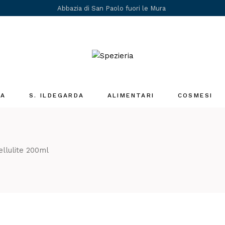
Abbazia di San Paolo fuori le Mura
IA
S. ILDEGARDA
ALIMENTARI
COSMESI
Medicina Santa
Ildegarda
i
llulite 200ml