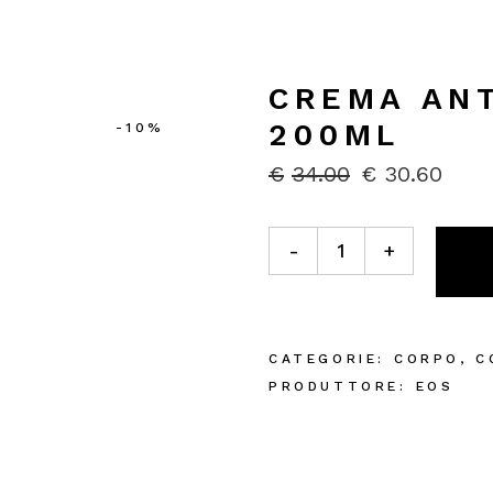
CREMA ANT
200ML
-10%
€
34.00
€
30.60
IL
IL
PREZZO
PREZZO
ORIGINALE
ATTUALE
Crema Anticellulite 200ml q
ERA:
È:
-
+
€34.00.
€30.60.
CATEGORIE:
CORPO
,
C
PRODUTTORE:
EOS