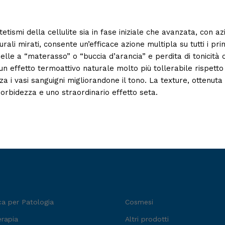
tismi della cellulite sia in fase iniziale che avanzata, con a
turali mirati, consente un’efficace azione multipla su tutti i pr
 pelle a “materasso” o “buccia d’arancia” e perdita di tonicità
 un effetto termoattivo naturale molto più tollerabile rispetto 
a i vasi sanguigni migliorandone il tono. La texture, ottenuta
morbidezza e uno straordinario effetto seta.
ca per Patologia
Cosmesi
erapia
Altri prodotti