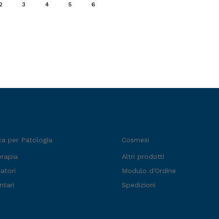
2
3
4
5
6
ca per Patologia
Cosmesi
erapia
Altri prodotti
atori
Modulo d'Ordine
ntari
Spedizioni