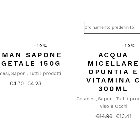
-10%
-10%
1 MAN SAPONE
ACQUA
EGETALE 150G
MICELLARE
OPUNTIA E
mesi
Saponi
Tutti i prodotti
VITAMINA 
€
4.70
€
4.23
Il
Il
300ML
prezzo
prezzo
originale
attuale
Cosmesi
Saponi
Tutti i prod
era:
è:
Viso e Occhi
€4.70.
€4.23.
€
14.90
€
13.41
Il
Il
prezzo
prezzo
originale
attuale
era:
è:
€14.90.
€13.41.