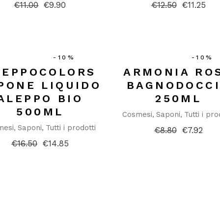
€
11.00
€
9.90
€
12.50
€
11.25
Il
Il
Il
Il
prezzo
prezzo
prezzo
prezzo
originale
attuale
originale
attuale
era:
è:
era:
è:
€11.00.
€9.90.
€12.50.
€11.25.
-10%
-10%
LEPPOCOLORS
ARMONIA RO
PONE LIQUIDO
BAGNODOCC
ALEPPO BIO
250ML
500ML
Cosmesi
Saponi
Tutti i pro
mesi
Saponi
Tutti i prodotti
€
8.80
€
7.92
Il
Il
prezzo
prezzo
€
16.50
€
14.85
Il
Il
originale
attuale
prezzo
prezzo
era:
è:
originale
attuale
€8.80.
€7.92.
era:
è:
€16.50.
€14.85.