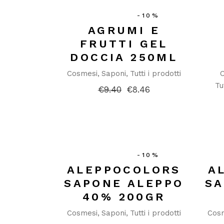
-10%
AGRUMI E
FRUTTI GEL
DOCCIA 250ML
Cosmesi
Saponi
Tutti i prodotti
Tu
€
9.40
€
8.46
Il
Il
prezzo
prezzo
originale
attuale
era:
è:
€9.40.
€8.46.
-10%
ALEPPOCOLORS
A
SAPONE ALEPPO
SA
40% 200GR
Cosmesi
Saponi
Tutti i prodotti
Cos