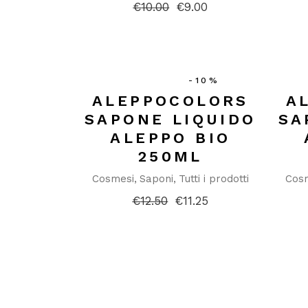
€
10.00
€
9.00
Il
Il
prezzo
prezzo
originale
attuale
era:
è:
€10.00.
€9.00.
-10%
ALEPPOCOLORS
A
SAPONE LIQUIDO
SA
ALEPPO BIO
250ML
Cosmesi
Saponi
Tutti i prodotti
Cos
€
12.50
€
11.25
Il
Il
prezzo
prezzo
originale
attuale
era:
è:
€12.50.
€11.25.