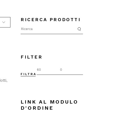
RICERCA PRODOTTI
Search
for:
FILTER
C
FILTRA
Prezzo
Prezzo
Min
Max
otti
LINK AL MODULO
D'ORDINE