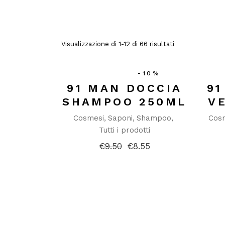
Visualizzazione di 1-12 di 66 risultati
-10%
91 MAN DOCCIA
9
SHAMPOO 250ML
V
Cosmesi
Saponi
Shampoo
Cos
Tutti i prodotti
€
9.50
€
8.55
Il
Il
prezzo
prezzo
originale
attuale
era:
è:
€9.50.
€8.55.