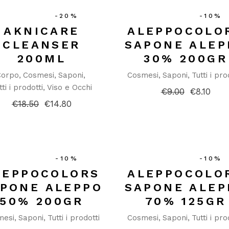
-20%
-10%
AKNICARE
ALEPPOCOLO
CLEANSER
SAPONE ALEP
200ML
30% 200GR
Corpo
Cosmesi
Saponi
Cosmesi
Saponi
Tutti i pro
tti i prodotti
Viso e Occhi
€
9.00
€
8.10
Il
Il
prezzo
prezzo
€
18.50
€
14.80
Il
Il
originale
attuale
prezzo
prezzo
era:
è:
originale
attuale
€9.00.
€8.10.
era:
è:
€18.50.
€14.80.
-10%
-10%
LEPPOCOLORS
ALEPPOCOLO
PONE ALEPPO
SAPONE ALEP
50% 200GR
70% 125GR
mesi
Saponi
Tutti i prodotti
Cosmesi
Saponi
Tutti i pro