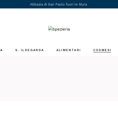
Abbazia di San Paolo fuori le Mura
IA
S. ILDEGARDA
ALIMENTARI
COSMESI
Medicina Santa
Ildegarda
i