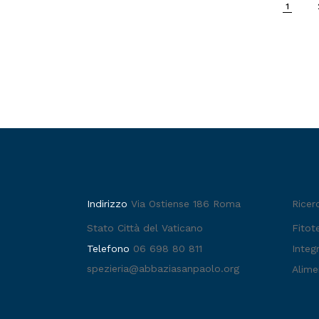
1
Indirizzo
Via Ostiense 186 Roma
Ricer
Stato Città del Vaticano
Fitot
Telefono
06 698 80 811
Integr
spezieria@abbaziasanpaolo.org
Alime