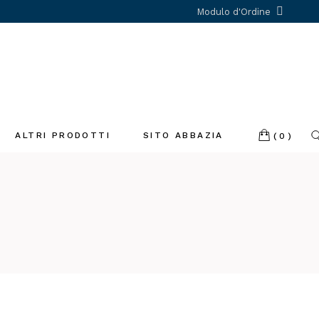
Modulo d'Ordine
ALTRI PRODOTTI
SITO ABBAZIA
(0)
Incenso
Libri
Profumatori
ambiente