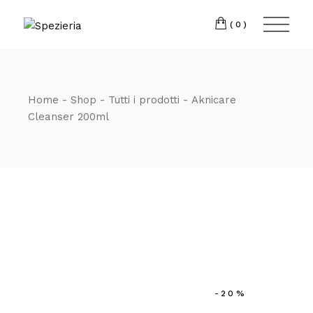
Skip
to
Telefono
06 698
the
(0)
content
80 811
Home
Shop
Tutti i prodotti
Aknicare
Cleanser 200ml
-20%