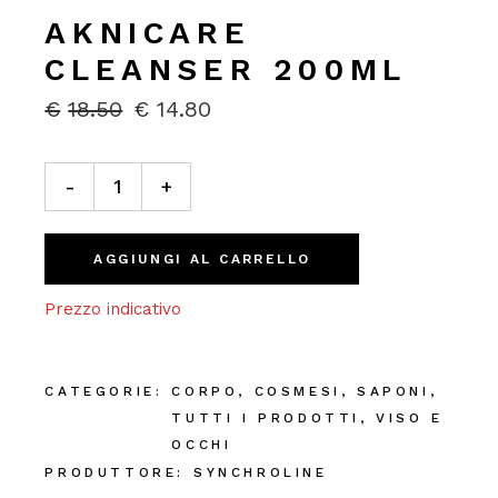
AKNICARE
CLEANSER 200ML
€
18.50
€
14.80
IL
IL
PREZZO
PREZZO
ORIGINALE
ATTUALE
Aknicare Cleanser 200ml quantity
ERA:
È:
-
+
€18.50.
€14.80.
AGGIUNGI AL CARRELLO
Prezzo indicativo
CATEGORIE:
CORPO
,
COSMESI
,
SAPONI
,
TUTTI I PRODOTTI
,
VISO E
OCCHI
PRODUTTORE:
SYNCHROLINE