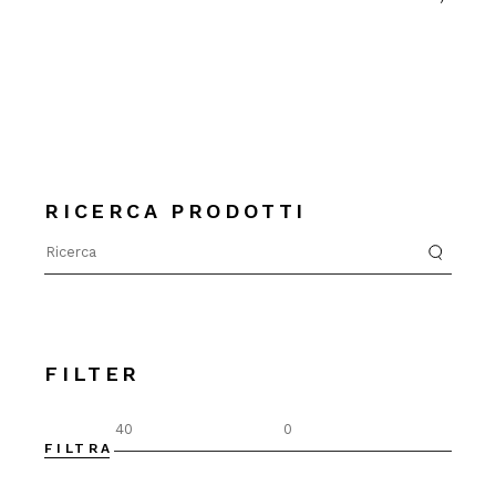
RICERCA PRODOTTI
Search
for:
FILTER
FILTRA
Prez
Prez
Min
Max