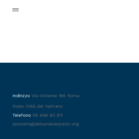
Indirizzo
Via Ostiense 186 Roma
Stato Città del Vaticano
Telefono
06 698 80 811
spezieria@abbaziasanpaolo.org