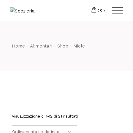
Skip
to
Telefono
06 698
the
(0)
content
80 811
Home
Alimentari
Shop
Miele
Visualizzazione di 1-12 di 21 risultati