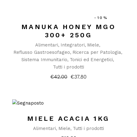
-10%
MANUKA HONEY MGO
300+ 250G
Alimentari
Integratori
Miele
Reflusso Gastroesofageo
Ricerca per Patologia
Sistema Immunitario
Tonici ed Energetici
Tutti i prodotti
€
42.00
€
37.80
Il
Il
prezzo
prezzo
originale
attuale
era:
è:
€42.00.
€37.80.
MIELE ACACIA 1KG
Alimentari
Miele
Tutti i prodotti