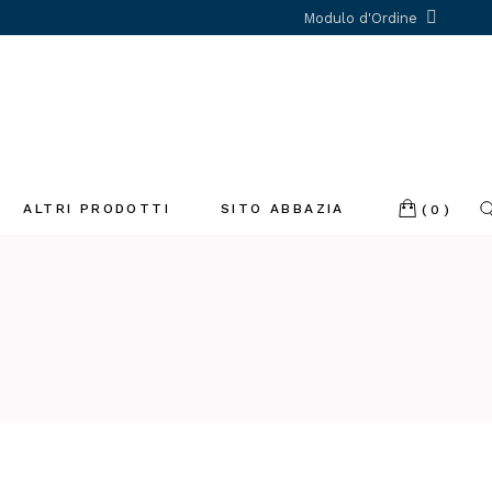
Modulo d'Ordine
ALTRI PRODOTTI
SITO ABBAZIA
(0)
Incenso
Libri
Profumatori
ambiente