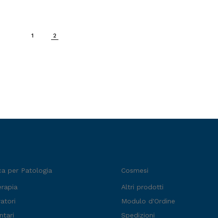
1
2
ca per Patologia
Cosmesi
erapia
Altri prodotti
atori
Modulo d'Ordine
ntari
Spedizioni