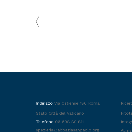
Indirizzo
Via Ostiense 186 Roma
Ricer
Stato Città del Vaticano
Fitot
Telefono
06 698 80 811
Integr
spezieria@abbaziasanpaolo.org
Alime