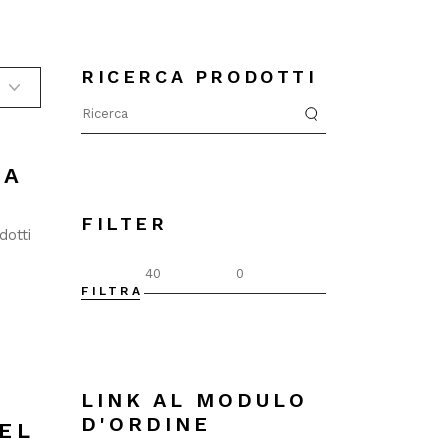
RICERCA PRODOTTI
Search
for:
TA
FILTER
dotti
FILTRA
Prezzo
Prezzo
Min
Max
LINK AL MODULO
D'ORDINE
EL