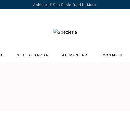
Abbazia di San Paolo fuori le Mura
IA
S. ILDEGARDA
ALIMENTARI
COSMESI
Medicina Santa
Ildegarda
i