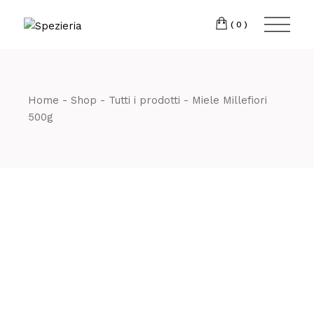
Skip
to
Telefono
06 698
the
(0)
content
80 811
Home
Shop
Tutti i prodotti
Miele Millefiori
500g