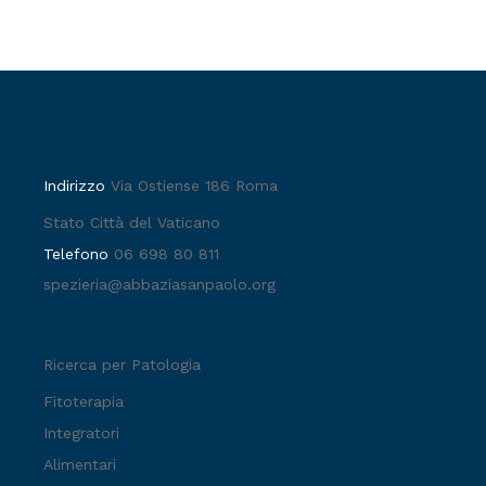
Indirizzo
Via Ostiense 186 Roma
Stato Città del Vaticano
Telefono
06 698 80 811
spezieria@abbaziasanpaolo.org
Ricerca per Patologia
Fitoterapia
Integratori
Alimentari