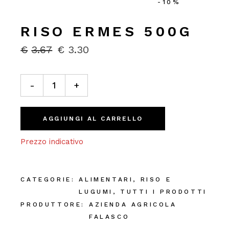
-10%
RISO ERMES 500G
€
3.67
€
3.30
IL
IL
PREZZO
PREZZO
ORIGINALE
ATTUALE
Riso Ermes 500g quantity
ERA:
È:
-
+
€3.67.
€3.30.
AGGIUNGI AL CARRELLO
Prezzo indicativo
CATEGORIE:
ALIMENTARI
,
RISO E
LUGUMI
,
TUTTI I PRODOTTI
PRODUTTORE:
AZIENDA AGRICOLA
FALASCO