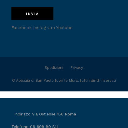
INVIA
Facebook
Instagram
Youtube
Spedizioni
Privacy
©
Abbazia di San Paolo fuori le Mura
, tutti i diritti riservati
Indirizzo
Via Ostiense 186 Roma
Telefono
06 698 80 811