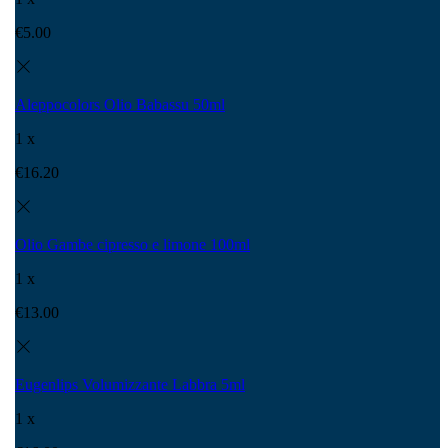
€
5.00
Aleppocolors Olio Babassu 50ml
1 x
€
16.20
Olio Gambe cipresso e limone 100ml
1 x
€
13.00
Eugenlips Volumizzante Labbra 5ml
1 x