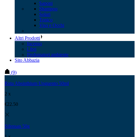
Saponi
Shampoo
Solari
Tonico
Viso e Occhi
Altri Prodotti
Incenso
Libri
Profumatori ambiente
Sito Abbazia
(9)
Ruta Absinthium Unguento 50ml
2 x
€
22.50
Sifensan 50g
1 x