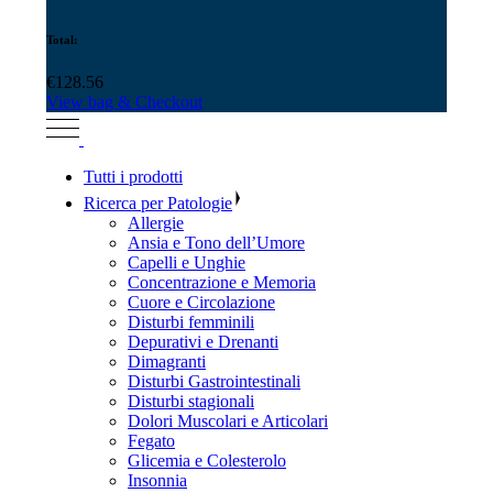
Total:
€
128.56
View bag & Checkout
Tutti i prodotti
Ricerca per Patologie
Allergie
Ansia e Tono dell’Umore
Capelli e Unghie
Concentrazione e Memoria
Cuore e Circolazione
Disturbi femminili
Depurativi e Drenanti
Dimagranti
Disturbi Gastrointestinali
Disturbi stagionali
Dolori Muscolari e Articolari
Fegato
Glicemia e Colesterolo
Insonnia