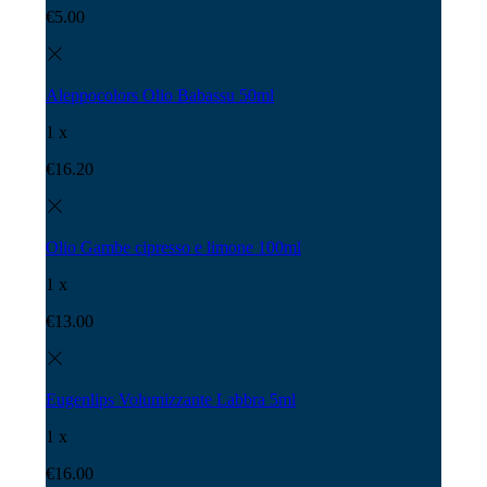
€
5.00
Aleppocolors Olio Babassu 50ml
1 x
€
16.20
Olio Gambe cipresso e limone 100ml
1 x
€
13.00
Eugenlips Volumizzante Labbra 5ml
1 x
€
16.00