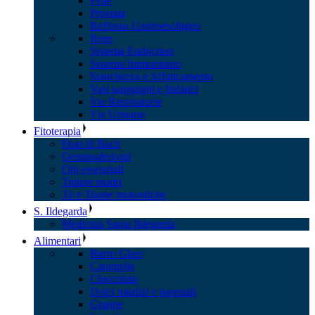
Pelle
Prostata
Reflusso Gastroesofageo
Rene
Sistema Endocrino
Sistema Immunitario
Stanchezza e Affaticamento
Vasi sanguigni e linfatici
Vie Respiratorie
Vie Urinarie
Fitoterapia
Fiori di Bach
Gemmoderivati
Olii essenziali
Tinture madri
Tè e Tisane monastiche
S. Ildegarda
Medicina Santa Ildegarda
Alimentari
Burro Ghee
Caramelle
Cioccolato
Dolci natalizi e pasquali
Grappe