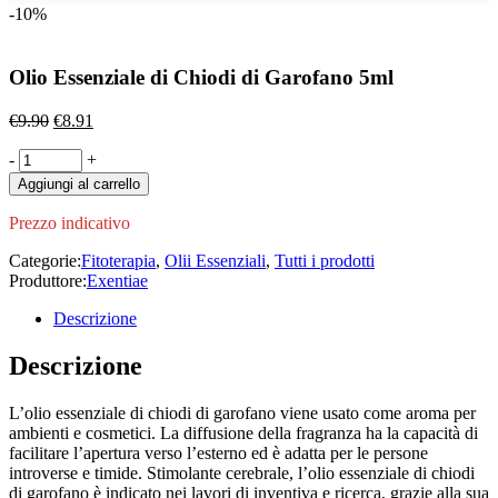
-10%
Olio Essenziale di Chiodi di Garofano 5ml
Il
Il
€
9.90
€
8.91
prezzo
prezzo
Olio
-
originale
+
attuale
Essenziale
era:
è:
Aggiungi al carrello
di
€9.90.
€8.91.
Chiodi
Prezzo indicativo
di
Garofano
Categorie:
Fitoterapia
,
Olii Essenziali
,
Tutti i prodotti
5ml
Produttore:
Exentiae
quantity
Descrizione
Descrizione
L’olio essenziale di chiodi di garofano viene usato come aroma per
ambienti e cosmetici. La diffusione della fragranza ha la capacità di
facilitare l’apertura verso l’esterno ed è adatta per le persone
introverse e timide. Stimolante cerebrale, l’olio essenziale di chiodi
di garofano è indicato nei lavori di inventiva e ricerca, grazie alla sua