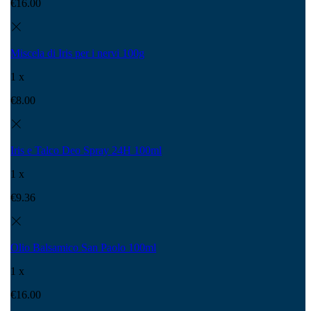
€
16.00
Miscela di Iris per i nervi 100g
1 x
€
8.00
Iris e Talco Deo Spray 24H 100ml
1 x
€
9.36
Olio Balsamico San Paolo 100ml
1 x
€
16.00