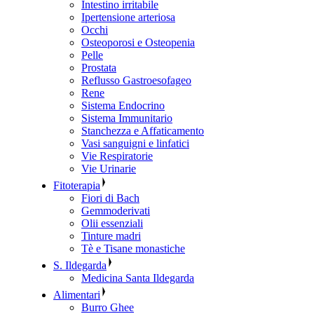
Intestino irritabile
Ipertensione arteriosa
Occhi
Osteoporosi e Osteopenia
Pelle
Prostata
Reflusso Gastroesofageo
Rene
Sistema Endocrino
Sistema Immunitario
Stanchezza e Affaticamento
Vasi sanguigni e linfatici
Vie Respiratorie
Vie Urinarie
Fitoterapia
Fiori di Bach
Gemmoderivati
Olii essenziali
Tinture madri
Tè e Tisane monastiche
S. Ildegarda
Medicina Santa Ildegarda
Alimentari
Burro Ghee