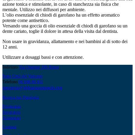
azione tonica e stimolante, in caso di stanchezza sia fisica che
mentale. Utilizzo nei diffusori per ambiente.
L’olio essenziale di chiodi di garofano ha un effetto aromatico
potente come antisettico.
Versando una goccia di olio essenziale di chiodi di garofano su un
dente cariato, toglie il dolore in attesa della visita dal dentista.
Non usare in gravidanza, allattamento e nei bambini al di sotto dei
12 anni.
Utilizzare a dosaggi bassi e con attenzione.
Indirizzo
Via Ostiense 186 Roma
Stato Città del Vaticano
Telefono
06 698 80 811
spezieria@abbaziasanpaolo.org
Ricerca per Patologia
Fitoterapia
Integratori
Alimentari
Cosmesi