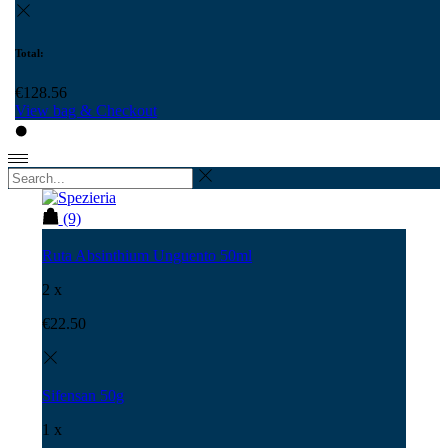
Total:
€
128.56
View bag & Checkout
(9)
Ruta Absinthium Unguento 50ml
2 x
€
22.50
Sifensan 50g
1 x