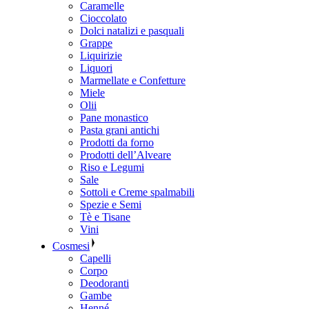
Caramelle
Cioccolato
Dolci natalizi e pasquali
Grappe
Liquirizie
Liquori
Marmellate e Confetture
Miele
Olii
Pane monastico
Pasta grani antichi
Prodotti da forno
Prodotti dell’Alveare
Riso e Legumi
Sale
Sottoli e Creme spalmabili
Spezie e Semi
Tè e Tisane
Vini
Cosmesi
Capelli
Corpo
Deodoranti
Gambe
Henné