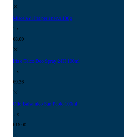
Miscela di Iris per i nervi 100g
1 x
€
8.00
Iris e Talco Deo Spray 24H 100ml
1 x
€
9.36
Olio Balsamico San Paolo 100ml
1 x
€
16.00