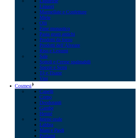
Liquirizie
Liquori
Marmellate e Confetture
Miele
Olii
Pane monastico
Pasta grani antichi
Prodotti da forno
Prodotti dell’Alveare
Riso e Legumi
Sale
Sottoli e Creme spalmabili
Spezie e Semi
Tè e Tisane
Vini
Cosmesi
Capelli
Corpo
Deodoranti
Gambe
Henné
Igiene orale
Labbra
Mani e Piedi
Profumi