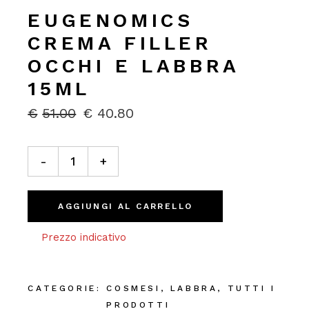
EUGENOMICS
CREMA FILLER
OCCHI E LABBRA
15ML
€
51.00
€
40.80
IL
IL
PREZZO
PREZZO
ORIGINALE
ATTUALE
Eugenomics Crema Filler Occhi e Labbra 15ml quantity
ERA:
È:
-
+
€51.00.
€40.80.
AGGIUNGI AL CARRELLO
Prezzo indicativo
CATEGORIE:
COSMESI
,
LABBRA
,
TUTTI I
PRODOTTI