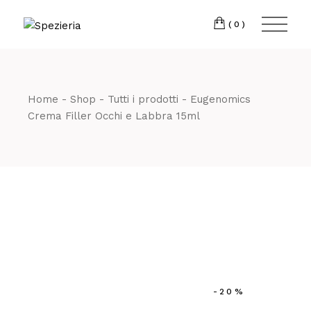
Skip
to
Telefono
06 698
the
(0)
content
80 811
Home
Shop
Tutti i prodotti
Eugenomics
Crema Filler Occhi e Labbra 15ml
-20%