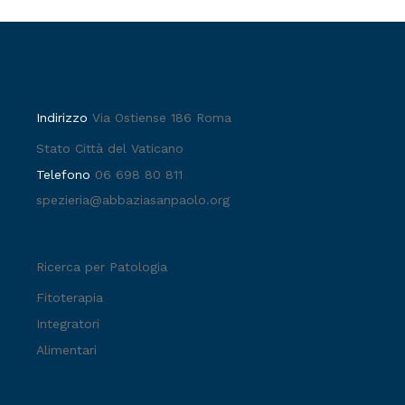
Indirizzo
Via Ostiense 186 Roma
Stato Città del Vaticano
Telefono
06 698 80 811
spezieria@abbaziasanpaolo.org
Ricerca per Patologia
Fitoterapia
Integratori
Alimentari