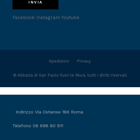
INVIA
Facebook
Instagram
Youtube
Spedizioni
Privacy
©
Abbazia di San Paolo fuori le Mura
, tutti i diritti riservati
Indirizzo
Via Ostiense 186 Roma
Telefono
06 698 80 811