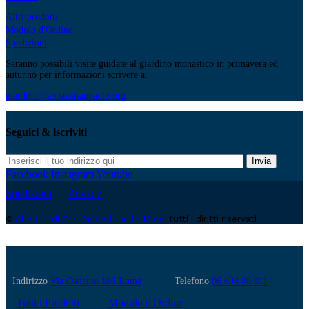
Altri prodotti
Modulo d'Ordine
Spedizioni
Saranno possibili visite guidate al giardino monastico in primavera ed
autunno per informazioni scrivere a:
giardino@abbaziasanpaolo.org
Seguici & iscriviti
Invia
Facebook
Instagram
Youtube
Spedizioni
Privacy
©
Abbazia di San Paolo fuori le Mura
, tutti i diritti riservati
Indirizzo
Via Ostiense 186 Roma
Telefono
06 698 80 811
Tutti i Prodotti
Modulo d'Ordine