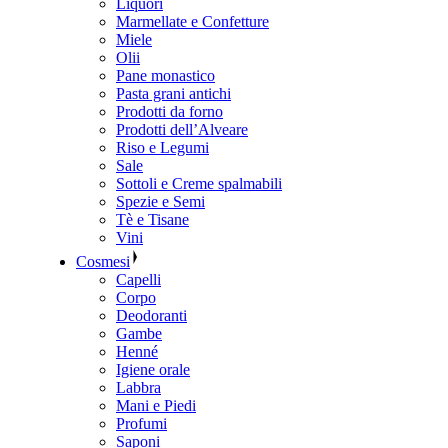
Liquori
Marmellate e Confetture
Miele
Olii
Pane monastico
Pasta grani antichi
Prodotti da forno
Prodotti dell’Alveare
Riso e Legumi
Sale
Sottoli e Creme spalmabili
Spezie e Semi
Tè e Tisane
Vini
Cosmesi
Capelli
Corpo
Deodoranti
Gambe
Henné
Igiene orale
Labbra
Mani e Piedi
Profumi
Saponi