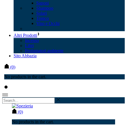
Saponi
Shampoo
Solari
Tonico
Viso e Occhi
Altri Prodotti
Incenso
Libri
Profumatori ambiente
Sito Abbazia
(0)
No products in the cart.
(0)
No products in the cart.