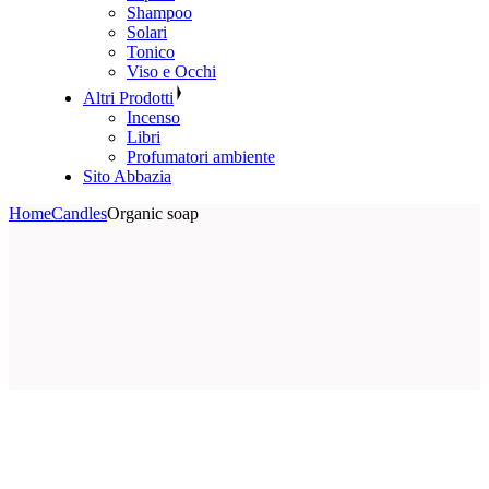
Shampoo
Solari
Tonico
Viso e Occhi
Altri Prodotti
Incenso
Libri
Profumatori ambiente
Sito Abbazia
Home
Candles
Organic soap