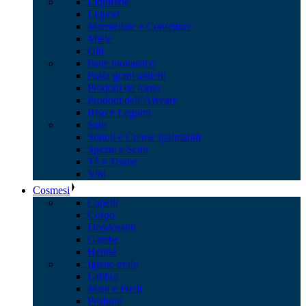
Liquirizie
Liquori
Marmellate e Confetture
Miele
Olii
Pane monastico
Pasta grani antichi
Prodotti da forno
Prodotti dell’Alveare
Riso e Legumi
Sale
Sottoli e Creme spalmabili
Spezie e Semi
Tè e Tisane
Vini
Cosmesi
Capelli
Corpo
Deodoranti
Gambe
Henné
Igiene orale
Labbra
Mani e Piedi
Profumi