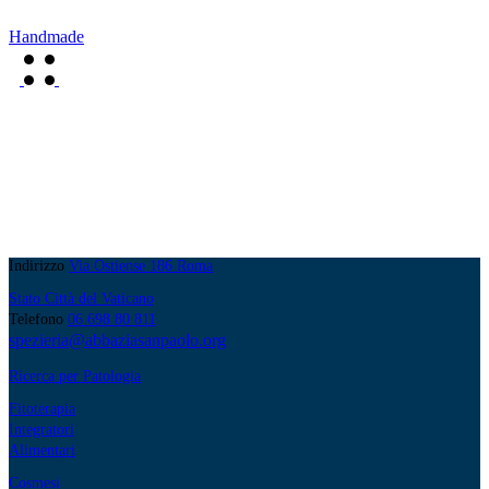
Handmade
Indirizzo
Via Ostiense 186 Roma
Stato Città del Vaticano
Telefono
06 698 80 811
spezieria@abbaziasanpaolo.org
Ricerca per Patologia
Fitoterapia
Integratori
Alimentari
Cosmesi