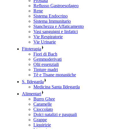
Prostata
Reflusso Gastroesofageo
Rene
Sistema Endocrino
Sistema Immunitario
Stanchezza e Affaticamento
Vasi sanguigni e linfatici
Vie Respiratorie
Vie Urinarie
Fitoterapia
Fiori di Bach
Gemmoderivati
Olii essenziali
Tinture madri
Tè e Tisane monastiche
S. Ildegarda
Medicina Santa Ildegarda
Alimentari
Burro Ghee
Caramelle
Cioccolato
Dolci natalizi e pasquali
Grappe
Liquirizie