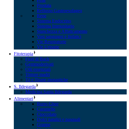
Pelle
Prostata
Reflusso Gastroesofageo
Rene
Sistema Endocrino
Sistema Immunitario
Stanchezza e Affaticamento
Vasi sanguigni e linfatici
Vie Respiratorie
Vie Urinarie
Fitoterapia
Fiori di Bach
Gemmoderivati
Olii essenziali
Tinture madri
Tè e Tisane monastiche
S. Ildegarda
Medicina Santa Ildegarda
Alimentari
Burro Ghee
Caramelle
Cioccolato
Dolci natalizi e pasquali
Grappe