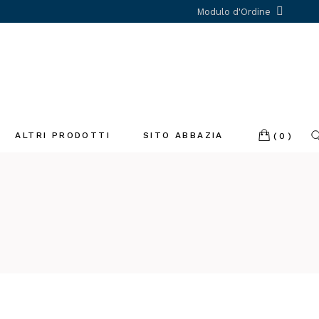
Modulo d'Ordine
ALTRI PRODOTTI
SITO ABBAZIA
(0)
Incenso
Libri
Profumatori
ambiente