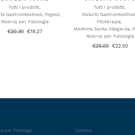
Tutti i prodotti
Tutti i prodotti
rbi Gastrointestinali
Fegato
Disturbi Gastrointestinal
Ricerca per Patologia
Fitoterapia
Medicina Santa Ildegarda
P
€
20.30
€
18.27
Il
Il
Ricerca per Patologia
prezzo
prezzo
originale
attuale
€
25.00
€
22.50
Il
Il
era:
è:
prezzo
prezzo
€20.30.
€18.27.
originale
attuale
era:
è:
€25.00.
€22.50.
ca per Patologia
Cosmesi