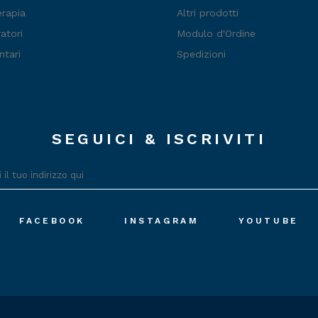
erapia
Altri prodotti
atori
Modulo d'Ordine
ntari
Spedizioni
SEGUICI & ISCRIVITI
FACEBOOK
INSTAGRAM
YOUTUBE