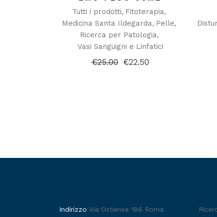
Tutti i prodotti
Fitoterapia
Medicina Santa Ildegarda
Pelle
Distu
Ricerca per Patologia
Vasi Sanguigni e Linfatici
€
25.00
€
22.50
Il
Il
prezzo
prezzo
originale
attuale
era:
è:
€25.00.
€22.50.
Indirizzo
Via Ostiense 186 Roma
Ricer