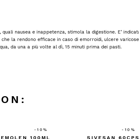
ici, quali nausea e inappetenza, stimola la digestione. E’ indica
e la rendono efficace in caso di emorroidi, ulcere varicose 
ua, da una a più volte al dì, 15 minuti prima dei pasti.
CON:
-10%
-10%
EMOLEN 100ML
SIVESAN 60CP