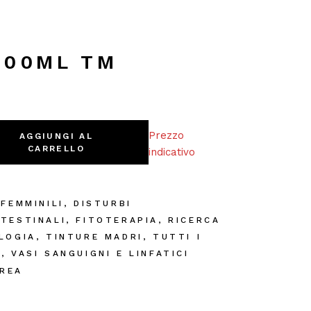
100ML TM
Prezzo
AGGIUNGI AL
CARRELLO
indicativo
 FEMMINILI
,
DISTURBI
TESTINALI
,
FITOTERAPIA
,
RICERCA
LOGIA
,
TINTURE MADRI
,
TUTTI I
I
,
VASI SANGUIGNI E LINFATICI
REA