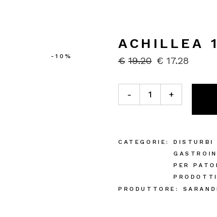
ACHILLEA 
-10%
€
19.20
€
17.28
IL
IL
PREZZO
PREZZO
ORIGINALE
ATTUALE
Achillea 100ml TM quantity
ERA:
È:
-
+
€19.20.
€17.28.
CATEGORIE:
DISTURBI
GASTROIN
PER PATO
PRODOTT
PRODUTTORE:
SARAND