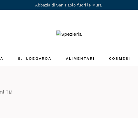
Abbazia di San Paolo fuori le Mura
IA
S. ILDEGARDA
ALIMENTARI
COSMESI
Medicina Santa
Ildegarda
i
0ml TM