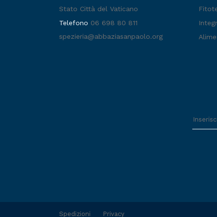
Stato Città del Vaticano
Fitot
Telefono
06 698 80 811
Integr
spezieria@abbaziasanpaolo.org
Alime
Spedizioni
Privacy