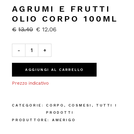
AGRUMI E FRUTTI
OLIO CORPO 100ML
€
13.40
€
12.06
IL
IL
PREZZO
PREZZO
ORIGINALE
ATTUALE
Agrumi e Frutti Olio Corpo 100ml quantity
ERA:
È:
-
+
€13.40.
€12.06.
AGGIUNGI AL CARRELLO
Prezzo indicativo
CATEGORIE:
CORPO
,
COSMESI
,
TUTTI I
PRODOTTI
PRODUTTORE:
AMERIGO