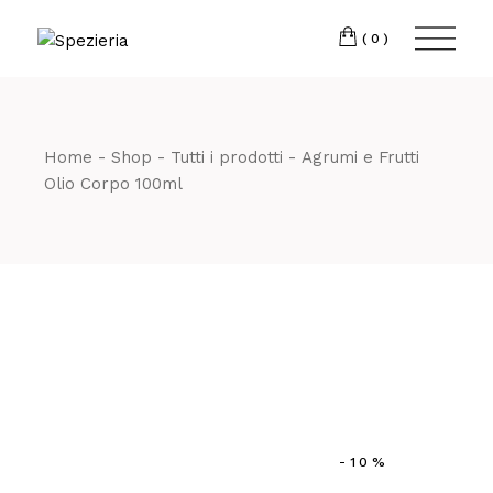
Skip
to
Telefono
06 698
the
(0)
content
80 811
Home
Shop
Tutti i prodotti
Agrumi e Frutti
Olio Corpo 100ml
-10%