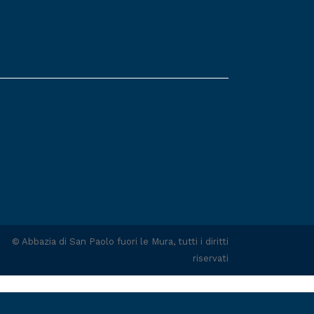
©
Abbazia di San Paolo fuori le Mura
, tutti i diritti
riservati