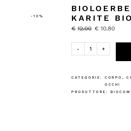
BIOLOERBE
KARITE BI
-10%
€
12.00
€
10.80
IL
IL
PREZZO
PREZZO
ORIGINALE
ATTUALE
Bioloerbe Burro di Karite Bi
ERA:
È:
-
+
€12.00.
€10.80.
CATEGORIE:
CORPO
,
C
OCCHI
PRODUTTORE:
BIOCOM