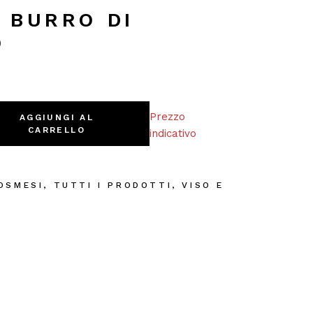
 BURRO DI
O
o quantity
Prezzo
AGGIUNGI AL
CARRELLO
indicativo
OSMESI
,
TUTTI I PRODOTTI
,
VISO E