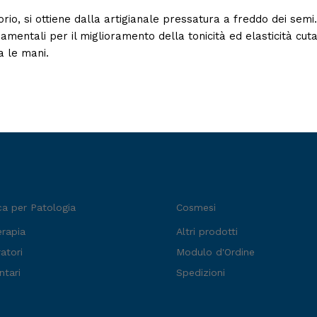
orio, si ottiene dalla artigianale pressatura a freddo dei semi
amentali per il miglioramento della tonicità ed elasticità cut
a le mani.
ca per Patologia
Cosmesi
erapia
Altri prodotti
atori
Modulo d'Ordine
ntari
Spedizioni