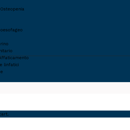
 Osteopenia
roesofageo
rino
itario
Affaticamento
 linfatici
arite Bio
ie
cart.