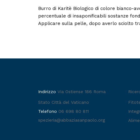
Burro di Karitè Biologico di colore bianco-av
percentuale di insaponificabili sostanze fond
Applicare sulla pelle, dopo averlo sciolto tr
Indirizzo
Via Ostiense 186 Roma
Ricer
Stato Città del Vaticano
Fitot
Telefono
06 698 80 811
Integr
spezieria@abbaziasanpaolo.org
Alime