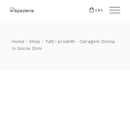
Skip
to
Telefono
06 698
the
(0)
content
80 811
Home
Shop
Tutti i prodotti
Cairagem Donna
In Gocce 30ml