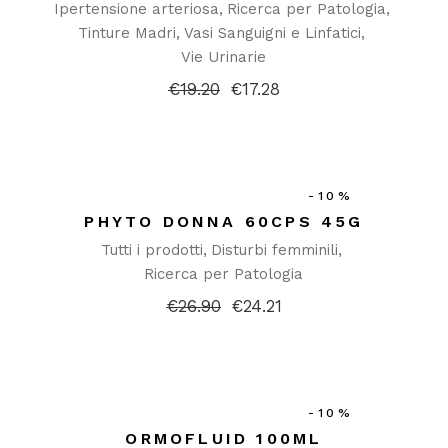
Ipertensione arteriosa
Ricerca per Patologia
Tinture Madri
Vasi Sanguigni e Linfatici
Vie Urinarie
€
19.20
€
17.28
Il
Il
prezzo
prezzo
originale
attuale
era:
è:
€19.20.
€17.28.
-10%
PHYTO DONNA 60CPS 45G
Tutti i prodotti
Disturbi femminili
Ricerca per Patologia
€
26.90
€
24.21
Il
Il
prezzo
prezzo
originale
attuale
era:
è:
€26.90.
€24.21.
-10%
ORMOFLUID 100ML