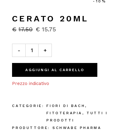
-10%
CERATO 20ML
€
17.50
€
15.75
IL
IL
PREZZO
PREZZO
ORIGINALE
ATTUALE
Cerato 20ml quantity
ERA:
È:
-
+
€17.50.
€15.75.
AGGIUNGI AL CARRELLO
Prezzo indicativo
CATEGORIE:
FIORI DI BACH
,
FITOTERAPIA
,
TUTTI I
PRODOTTI
PRODUTTORE:
SCHWABE PHARMA