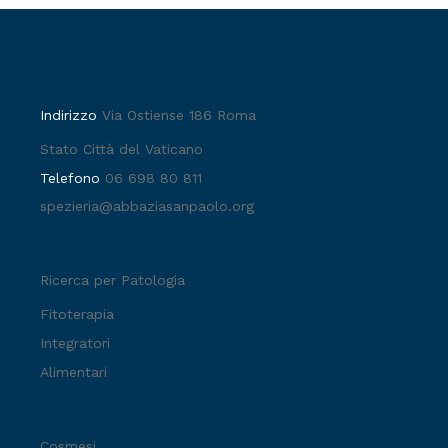
Indirizzo
Via Ostiense 186 Roma
Stato Città del Vaticano
Telefono
06 698 80 811
spezieria@abbaziasanpaolo.org
Ricerca per Patologia
Fitoterapia
Integratori
Alimentari
Cosmesi