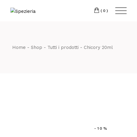
Skip
to
Telefono
06 698
the
(0)
content
80 811
Home
Shop
Tutti i prodotti
Chicory 20ml
-10%