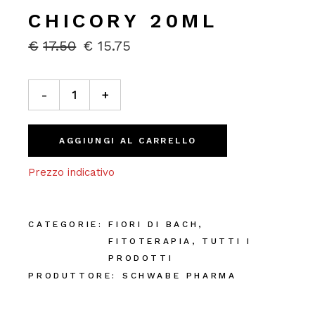
CHICORY 20ML
€
17.50
€
15.75
IL
IL
PREZZO
PREZZO
ORIGINALE
ATTUALE
Chicory 20ml quantity
ERA:
È:
-
+
€17.50.
€15.75.
AGGIUNGI AL CARRELLO
Prezzo indicativo
CATEGORIE:
FIORI DI BACH
,
FITOTERAPIA
,
TUTTI I
PRODOTTI
PRODUTTORE:
SCHWABE PHARMA