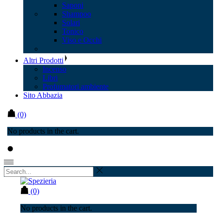
Saponi
Shampoo
Solari
Tonico
Viso e Occhi
Altri Prodotti
Incenso
Libri
Profumatori ambiente
Sito Abbazia
(0)
No products in the cart.
(0)
No products in the cart.