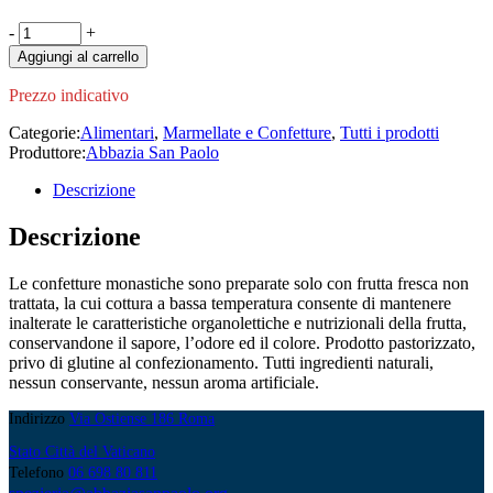
Confettura
-
+
Extra
Aggiungi al carrello
Fichi
India
Prezzo indicativo
300g
quantity
Categorie:
Alimentari
,
Marmellate e Confetture
,
Tutti i prodotti
Produttore:
Abbazia San Paolo
Descrizione
Descrizione
Le confetture monastiche sono preparate solo con frutta fresca non
trattata, la cui cottura a bassa temperatura consente di mantenere
inalterate le caratteristiche organolettiche e nutrizionali della frutta,
conservandone il sapore, l’odore ed il colore. Prodotto pastorizzato,
privo di glutine al confezionamento. Tutti ingredienti naturali,
nessun conservante, nessun aroma artificiale.
Indirizzo
Via Ostiense 186 Roma
Stato Città del Vaticano
Telefono
06 698 80 811