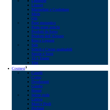
Liquirizie
Liquori
Marmellate e Confetture
Miele
Olii
Pane monastico
Pasta grani antichi
Prodotti da forno
Prodotti dell’Alveare
Riso e Legumi
Sale
Sottoli e Creme spalmabili
Spezie e Semi
Tè e Tisane
Vini
Cosmesi
Capelli
Corpo
Deodoranti
Gambe
Henné
Igiene orale
Labbra
Mani e Piedi
Profumi