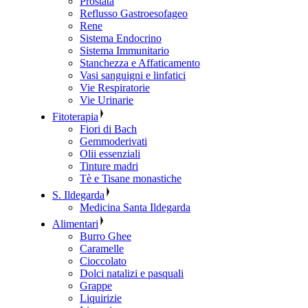
Prostata
Reflusso Gastroesofageo
Rene
Sistema Endocrino
Sistema Immunitario
Stanchezza e Affaticamento
Vasi sanguigni e linfatici
Vie Respiratorie
Vie Urinarie
Fitoterapia
Fiori di Bach
Gemmoderivati
Olii essenziali
Tinture madri
Tè e Tisane monastiche
S. Ildegarda
Medicina Santa Ildegarda
Alimentari
Burro Ghee
Caramelle
Cioccolato
Dolci natalizi e pasquali
Grappe
Liquirizie