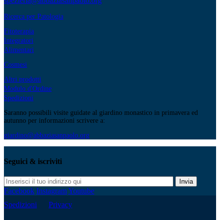
spezieria@abbaziasanpaolo.org
Ricerca per Patologia
Fitoterapia
Integratori
Alimentari
Cosmesi
Altri prodotti
Modulo d'Ordine
Spedizioni
Saranno possibili visite guidate al giardino monastico in primavera ed
autunno per informazioni scrivere a:
giardino@abbaziasanpaolo.org
Seguici & iscriviti
Invia
Facebook
Instagram
Youtube
Spedizioni
Privacy