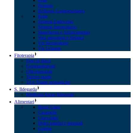
Pelle
Prostata
Reflusso Gastroesofageo
Rene
Sistema Endocrino
Sistema Immunitario
Stanchezza e Affaticamento
Vasi sanguigni e linfatici
Vie Respiratorie
Vie Urinarie
Fitoterapia
Fiori di Bach
Gemmoderivati
Olii essenziali
Tinture madri
Tè e Tisane monastiche
S. Ildegarda
Medicina Santa Ildegarda
Alimentari
Burro Ghee
Caramelle
Cioccolato
Dolci natalizi e pasquali
Grappe