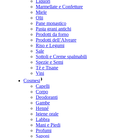
Liquori
Marmellate e Confetture
Miele
Olii
Pane monastico
Pasta grani antichi
Prodotti da forno
Prodotti dell’Alveare
Riso e Legumi
Sale
Sottoli e Creme spalmabili
Spezie e Semi
Tè e Tisane
Vini
Cosmesi
Capelli
Corpo
Deodoranti
Gambe
Henné
Igiene orale
Labbra
Mani e Piedi
Profumi
Saponi