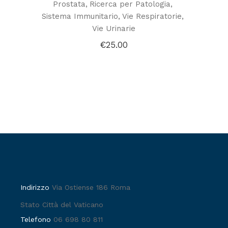
Prostata
Ricerca per Patologia
Sistema Immunitario
Vie Respiratorie
Vie Urinarie
€
25.00
Indirizzo
Via Ostiense 186 Roma
Stato Città del Vaticano
Telefono
06 698 80 811