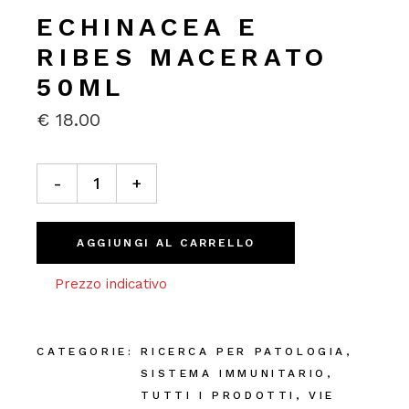
ECHINACEA E
RIBES MACERATO
50ML
€
18.00
Echinacea e Ribes Macerato 50ml quantity
-
+
AGGIUNGI AL CARRELLO
Prezzo indicativo
CATEGORIE:
RICERCA PER PATOLOGIA
,
SISTEMA IMMUNITARIO
,
TUTTI I PRODOTTI
,
VIE