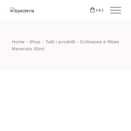
Skip
to
Telefono
06 698
the
(0)
content
80 811
Home
Shop
Tutti i prodotti
Echinacea e Ribes
Macerato 50ml