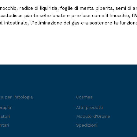
occhio, radice di liquirizia, foglie di menta piperita, semi di ani
custodisce piante selezionate e preziose come il finocchio, l?an
ità intestinale, l?eliminazione dei gas e a sostenere la funzion
ca per Patologia
Cosmesi
erapia
Altri prodotti
atori
Modulo d'Ordine
ntari
Spedizioni