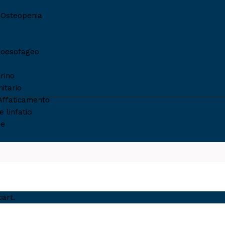
 Osteopenia
roesofageo
rino
itario
Affaticamento
 linfatici
 Ventre Piatto
ie
cart.