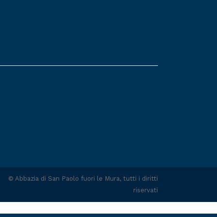
©
Abbazia di San Paolo fuori le Mura
, tutti i diritti
riservati