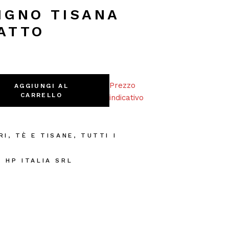
IGNO TISANA
ATTO
Piatto quantity
Prezzo
AGGIUNGI AL
CARRELLO
indicativo
RI
,
TÈ E TISANE
,
TUTTI I
I
A HP ITALIA SRL