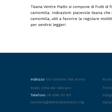
Tisana Ventre Piatto si compone di frutti di fin
camomilla. Indicazioni: piacevole tisana che 
camomilla, utili a favorire la regolare motil
per sentirsi leggeri
Indirizzo
Via Ostiense 186 Roma
Ricer
Stato Città del Vaticano
Fitot
Telefono
06 698 80 811
Integr
spezieria@abbaziasanpaolo.org
Alime