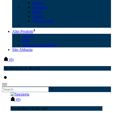
Saponi
Shampoo
Solari
Tonico
Viso e Occhi
Altri Prodotti
Incenso
Libri
Profumatori ambiente
Sito Abbazia
(0)
No products in the cart.
(0)
No products in the cart.