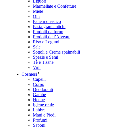
Liquori
Marmellate e Confetture
Miele
Olii
Pane monastico
Pasta grani antichi
Prodotti da forno
Prodotti dell’Alveare
Riso e Legumi
Sale
Sottoli e Creme spalmabili
Spezie e Semi
Tè e Tisane
Vini
Cosmesi
Capelli
Corpo
Deodoranti
Gambe
Henné
Igiene orale
Labbra
Mani e Piedi
Profumi
Saponi