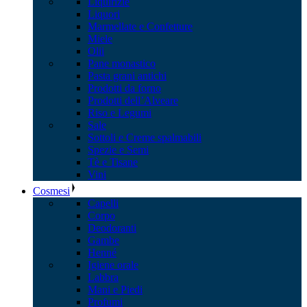
Liquirizie
Liquori
Marmellate e Confetture
Miele
Olii
Pane monastico
Pasta grani antichi
Prodotti da forno
Prodotti dell’Alveare
Riso e Legumi
Sale
Sottoli e Creme spalmabili
Spezie e Semi
Tè e Tisane
Vini
Cosmesi
Capelli
Corpo
Deodoranti
Gambe
Henné
Igiene orale
Labbra
Mani e Piedi
Profumi