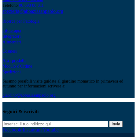
Telefono
06 698 80 811
spezieria@abbaziasanpaolo.org
Ricerca per Patologia
Fitoterapia
Integratori
Alimentari
Cosmesi
Altri prodotti
Modulo d'Ordine
Spedizioni
Saranno possibili visite guidate al giardino monastico in primavera ed
autunno per informazioni scrivere a:
giardino@abbaziasanpaolo.org
Seguici & iscriviti
Invia
Facebook
Instagram
Youtube