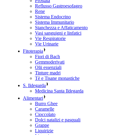
Prostata
Reflusso Gastroesofageo
Rene
Sistema Endocrino
Sistema Immunitario
Stanchezza e Affaticamento
Vasi sanguigni e linfatici
Vie Respiratorie
Vie Urinarie
Fitoterapia
Fiori di Bach
Gemmoderivati
Olii essenziali
Tinture madri
Tè e Tisane monastiche
S. Ildegarda
Medicina Santa Ildegarda
Alimentari
Burro Ghee
Caramelle
Cioccolato
Dolci natalizi e pasquali
Grappe
Liquirizie