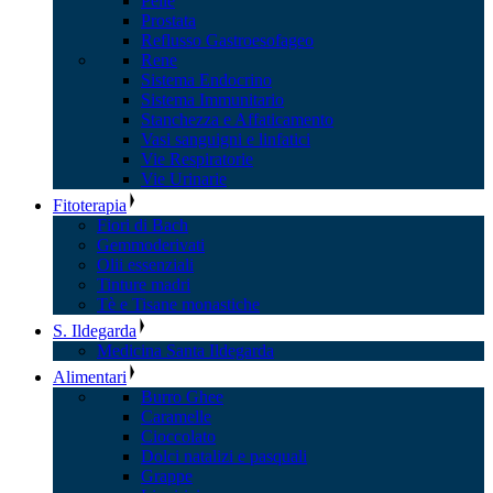
Pelle
Prostata
Reflusso Gastroesofageo
Rene
Sistema Endocrino
Sistema Immunitario
Stanchezza e Affaticamento
Vasi sanguigni e linfatici
Vie Respiratorie
Vie Urinarie
Fitoterapia
Fiori di Bach
Gemmoderivati
Olii essenziali
Tinture madri
Tè e Tisane monastiche
S. Ildegarda
Medicina Santa Ildegarda
Alimentari
Burro Ghee
Caramelle
Cioccolato
Dolci natalizi e pasquali
Grappe