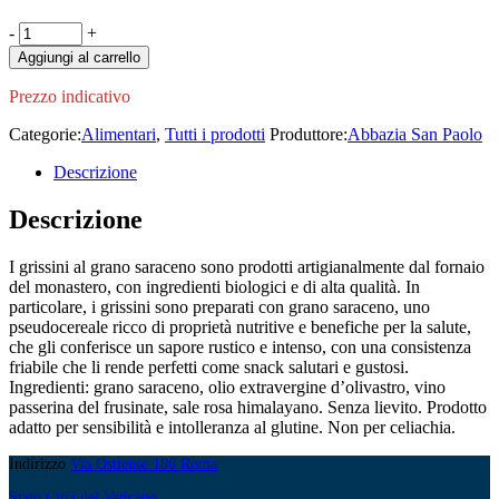
Grissini
-
+
al
Aggiungi al carrello
Grano
Saraceno
Prezzo indicativo
160g
quantity
Categorie:
Alimentari
,
Tutti i prodotti
Produttore:
Abbazia San Paolo
Descrizione
Descrizione
I grissini al grano saraceno sono prodotti artigianalmente dal fornaio
del monastero, con ingredienti biologici e di alta qualità. In
particolare, i grissini sono preparati con grano saraceno, uno
pseudocereale ricco di proprietà nutritive e benefiche per la salute,
che gli conferisce un sapore rustico e intenso, con una consistenza
friabile che li rende perfetti come snack salutari e gustosi.
Ingredienti: grano saraceno, olio extravergine d’olivastro, vino
passerina del frusinate, sale rosa himalayano. Senza lievito. Prodotto
adatto per sensibilità e intolleranza al glutine. Non per celiachia.
Indirizzo
Via Ostiense 186 Roma
Stato Città del Vaticano