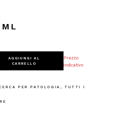
0ML
Prezzo
AGGIUNGI AL
CARRELLO
indicativo
CERCA PER PATOLOGIA
,
TUTTI I
I
RE