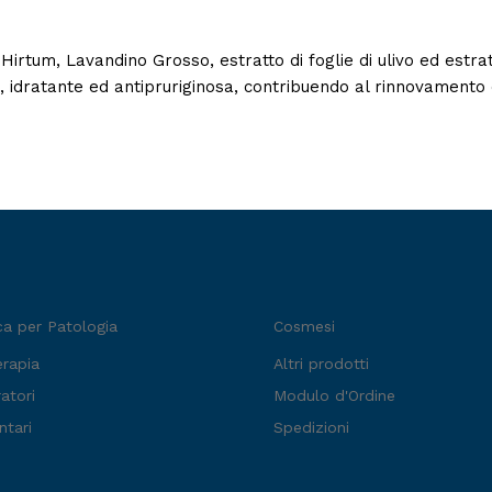
Hirtum, Lavandino Grosso, estratto di foglie di ulivo ed estrat
a, idratante ed antipruriginosa, contribuendo al rinnovamento 
ca per Patologia
Cosmesi
erapia
Altri prodotti
atori
Modulo d'Ordine
ntari
Spedizioni