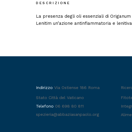
DESCRIZIONE
La presenza degli oli essenziali di Origanum 
Lenitim un’azione antinfiammatoria e lenitiv
Indirizzo
Via Ostiense 186 Roma
Ricer
Stato Città del Vaticano
Fitot
Telefono
06 698 80 811
Integr
spezieria@abbaziasanpaolo.org
Alime