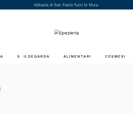
Abbazia di San Paolo fuori le Mura
IA
S. ILDEGARDA
ALIMENTARI
COSMESI
Medicina Santa
Ildegarda
i
l