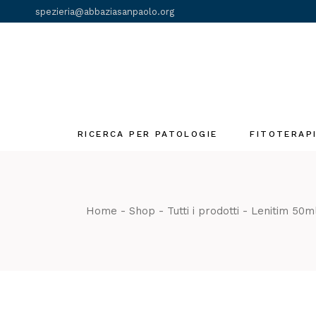
Skip
spezieria@abbaziasanpaolo.org
to
the
content
RICERCA PER PATOLOGIE
FITOTERAP
Fiori di Bach
Gemmoderivat
Home
Shop
Tutti i prodotti
Lenitim 50m
Olii essenziali
Tinture madri
Tè e Tisane
monastiche