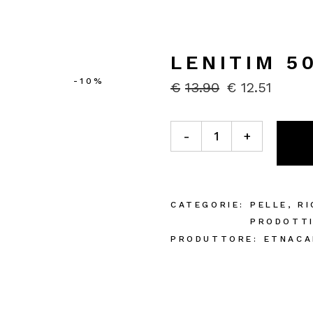
LENITIM 5
-10%
€
13.90
€
12.51
IL
IL
PREZZO
PREZZO
ORIGINALE
ATTUALE
Lenitim 50ml quantity
ERA:
È:
-
+
€13.90.
€12.51.
CATEGORIE:
PELLE
,
RI
PRODOTT
PRODUTTORE:
ETNACA