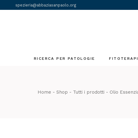
Skip
spezieria@abbaziasanpaolo.org
to
the
content
RICERCA PER PATOLOGIE
FITOTERAP
Fiori di Bach
Gemmoderivat
Home
Shop
Tutti i prodotti
Olio Essenzi
Olii essenziali
Tinture madri
Tè e Tisane
monastiche