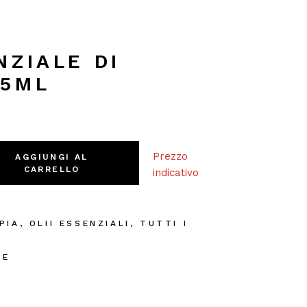
NZIALE DI
 5ML
 5ml quantity
Prezzo
AGGIUNGI AL
CARRELLO
indicativo
PIA
,
OLII ESSENZIALI
,
TUTTI I
I
AE