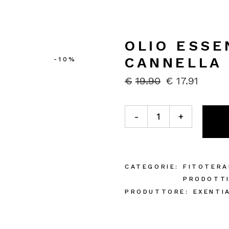
OLIO ESSE
CANNELLA
-10%
€
19.90
€
17.91
IL
IL
PREZZO
PREZZO
ORIGINALE
ATTUALE
Olio Essenziale di Cannella
ERA:
È:
-
+
€19.90.
€17.91.
CATEGORIE:
FITOTERA
PRODOTT
PRODUTTORE:
EXENTI