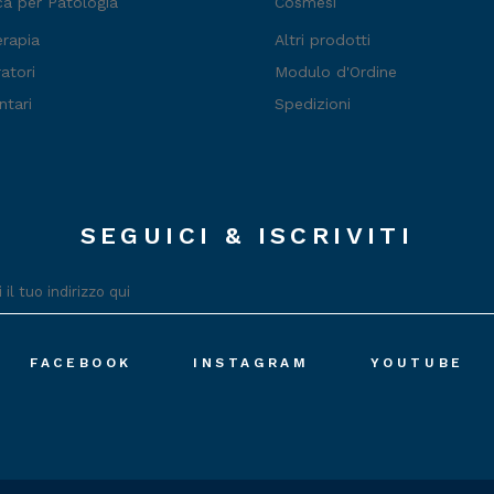
ca per Patologia
Cosmesi
erapia
Altri prodotti
atori
Modulo d'Ordine
ntari
Spedizioni
SEGUICI & ISCRIVITI
FACEBOOK
INSTAGRAM
YOUTUBE