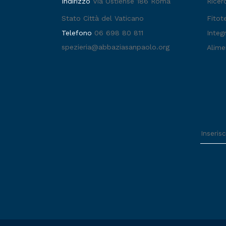
Indirizzo
Via Ostiense 186 Roma
Ricer
Stato Città del Vaticano
Fitot
Telefono
06 698 80 811
Integr
spezieria@abbaziasanpaolo.org
Alime