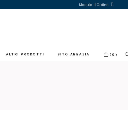
Modulo d'Ordine
ALTRI PRODOTTI
SITO ABBAZIA
(0)
Incenso
Libri
Profumatori
ambiente