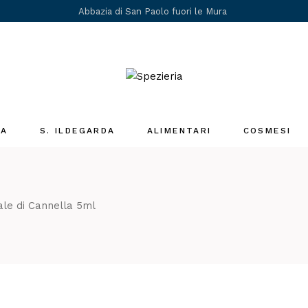
Abbazia di San Paolo fuori le Mura
IA
S. ILDEGARDA
ALIMENTARI
COSMESI
Medicina Santa
Ildegarda
i
ale di Cannella 5ml