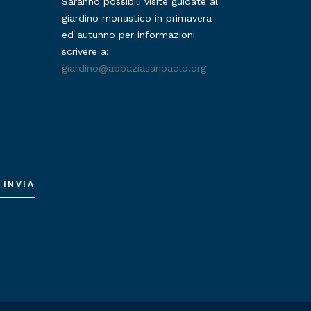
Saranno possibili visite guidate al
giardino monastico in primavera
ed autunno per informazioni
scrivere a:
giardino@abbaziasanpaolo.org
INVIA