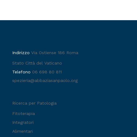
Indirizzo
Via Ostiense 186 Roma
Stato Città del Vaticano
Telefono
06 698 80 811
spezieria@abbaziasanpaolo.org
Ricerca per Patologia
Fitoterapia
Integratori
Alimentari