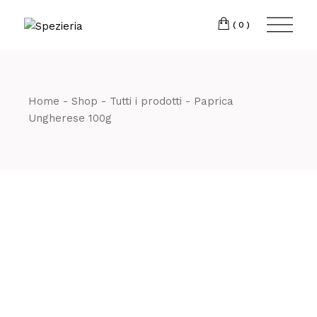
Skip
to
Telefono
06 698
the
(0)
content
80 811
Home
Shop
Tutti i prodotti
Paprica
Ungherese 100g