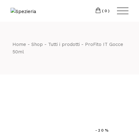
Skip
to
Telefono
06 698
the
(0)
content
80 811
Home
Shop
Tutti i prodotti
ProFito IT Gocce
50ml
-20%