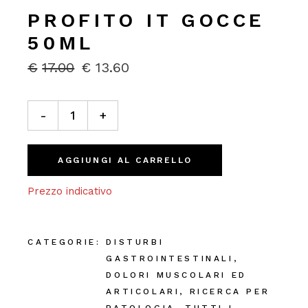
PROFITO IT GOCCE
50ML
€
17.00
€
13.60
IL
IL
PREZZO
PREZZO
ORIGINALE
ATTUALE
ProFito IT Gocce 50ml quantity
ERA:
È:
-
+
€17.00.
€13.60.
AGGIUNGI AL CARRELLO
Prezzo indicativo
CATEGORIE:
DISTURBI
GASTROINTESTINALI
,
DOLORI MUSCOLARI ED
ARTICOLARI
,
RICERCA PER