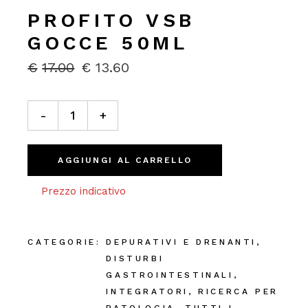
PROFITO VSB
GOCCE 50ML
€
17.00
€
13.60
IL
IL
PREZZO
PREZZO
ORIGINALE
ATTUALE
ProFito VSB Gocce 50ml quantity
ERA:
È:
-
+
€17.00.
€13.60.
AGGIUNGI AL CARRELLO
Prezzo indicativo
CATEGORIE:
DEPURATIVI E DRENANTI
,
DISTURBI
GASTROINTESTINALI
,
INTEGRATORI
,
RICERCA PER