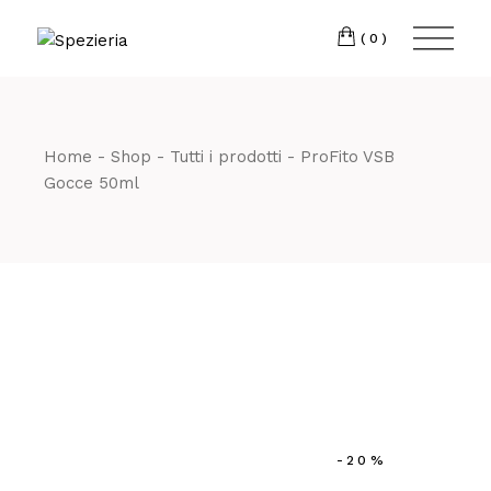
Skip
to
Telefono
06 698
the
(0)
content
80 811
Home
Shop
Tutti i prodotti
ProFito VSB
Gocce 50ml
-20%