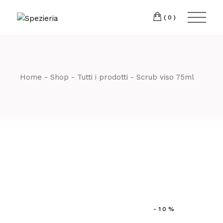
Skip
to
Telefono
06 698
the
(0)
content
80 811
Home
Shop
Tutti i prodotti
Scrub viso 75ml
-10%