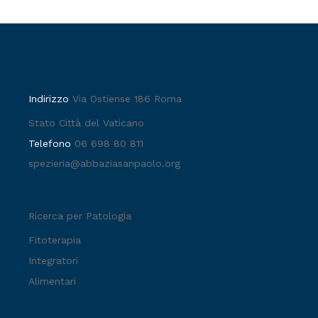
Indirizzo
Via Ostiense 186 Roma
Stato Città del Vaticano
Telefono
06 698 80 811
spezieria@abbaziasanpaolo.org
Ricerca per Patologia
Fitoterapia
Integratori
Alimentari