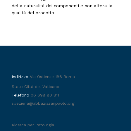
della naturalità dei componenti e non altera la
qualità del prodotto.
Indirizzo
Via Ostiense 186 Roma
Stato Città del Vaticano
Telefono
06 698 80 811
spezieria@abbaziasanpaolo.org
Ricerca per Patologia