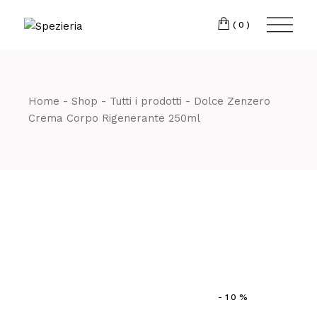
Skip
to
Telefono
06 698
the
(0)
content
80 811
Home
Shop
Tutti i prodotti
Dolce Zenzero
Crema Corpo Rigenerante 250ml
-10%