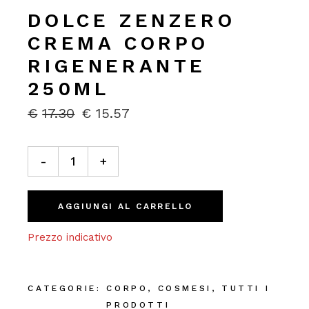
DOLCE ZENZERO
CREMA CORPO
RIGENERANTE
250ML
€
17.30
€
15.57
IL
IL
PREZZO
PREZZO
ORIGINALE
ATTUALE
Dolce Zenzero Crema Corpo Rigenerante 250ml quanti
ERA:
È:
-
+
€17.30.
€15.57.
AGGIUNGI AL CARRELLO
Prezzo indicativo
CATEGORIE:
CORPO
,
COSMESI
,
TUTTI I
PRODOTTI