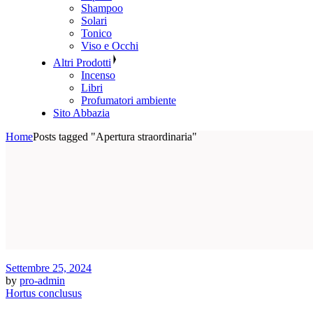
Shampoo
Solari
Tonico
Viso e Occhi
Altri Prodotti
Incenso
Libri
Profumatori ambiente
Sito Abbazia
Home
Posts tagged "Apertura straordinaria"
Settembre 25, 2024
by
pro-admin
Hortus conclusus