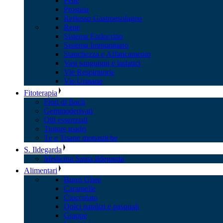
Pelle
Prostata
Reflusso Gastroesofageo
Rene
Sistema Endocrino
Sistema Immunitario
Stanchezza e Affaticamento
Vasi sanguigni e linfatici
Vie Respiratorie
Vie Urinarie
Fitoterapia
Fiori di Bach
Gemmoderivati
Olii essenziali
Tinture madri
Tè e Tisane monastiche
S. Ildegarda
Medicina Santa Ildegarda
Alimentari
Burro Ghee
Caramelle
Cioccolato
Dolci natalizi e pasquali
Grappe