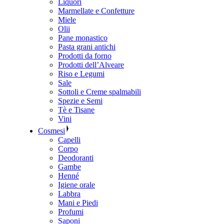
Liquori
Marmellate e Confetture
Miele
Olii
Pane monastico
Pasta grani antichi
Prodotti da forno
Prodotti dell’Alveare
Riso e Legumi
Sale
Sottoli e Creme spalmabili
Spezie e Semi
Tè e Tisane
Vini
Cosmesi
Capelli
Corpo
Deodoranti
Gambe
Henné
Igiene orale
Labbra
Mani e Piedi
Profumi
Saponi