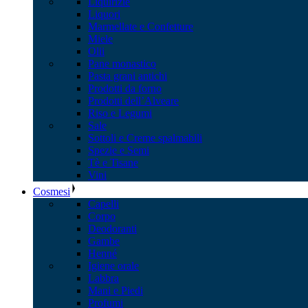
Liquirizie
Liquori
Marmellate e Confetture
Miele
Olii
Pane monastico
Pasta grani antichi
Prodotti da forno
Prodotti dell’Alveare
Riso e Legumi
Sale
Sottoli e Creme spalmabili
Spezie e Semi
Tè e Tisane
Vini
Cosmesi
Capelli
Corpo
Deodoranti
Gambe
Henné
Igiene orale
Labbra
Mani e Piedi
Profumi