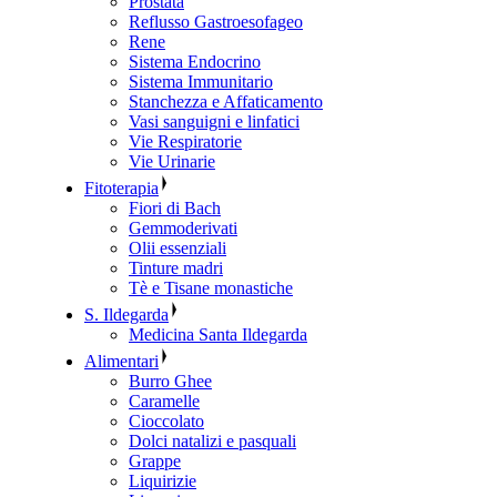
Prostata
Reflusso Gastroesofageo
Rene
Sistema Endocrino
Sistema Immunitario
Stanchezza e Affaticamento
Vasi sanguigni e linfatici
Vie Respiratorie
Vie Urinarie
Fitoterapia
Fiori di Bach
Gemmoderivati
Olii essenziali
Tinture madri
Tè e Tisane monastiche
S. Ildegarda
Medicina Santa Ildegarda
Alimentari
Burro Ghee
Caramelle
Cioccolato
Dolci natalizi e pasquali
Grappe
Liquirizie