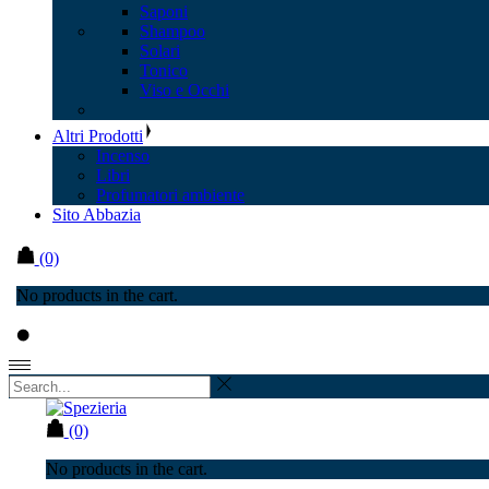
Saponi
Shampoo
Solari
Tonico
Viso e Occhi
Altri Prodotti
Incenso
Libri
Profumatori ambiente
Sito Abbazia
(0)
No products in the cart.
(0)
No products in the cart.