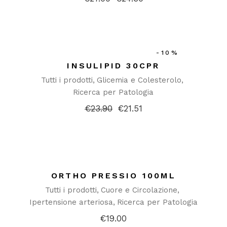
Il
Il
prezzo
prezzo
originale
attuale
era:
è:
€27.00.
€24.30.
-10%
INSULIPID 30CPR
Tutti i prodotti
Glicemia e Colesterolo
Ricerca per Patologia
€
23.90
€
21.51
Il
Il
prezzo
prezzo
originale
attuale
era:
è:
€23.90.
€21.51.
ORTHO PRESSIO 100ML
Tutti i prodotti
Cuore e Circolazione
Ipertensione arteriosa
Ricerca per Patologia
€
19.00