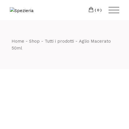
Skip
to
Telefono
06 698
the
(0)
content
80 811
Home
Shop
Tutti i prodotti
Aglio Macerato
50ml