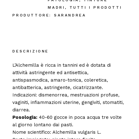
PATOLOGIA
,
TINTURE
MADRI
,
TUTTI I PRODOTTI
PRODUTTORE:
SARANDREA
DESCRIZIONE
L’Alchemilla è ricca in tannini ed è dotata di
attività astringente ed antisettica,
antispasmodica, amaro-tonica, coleretica,
antibatterica, astringente, cicatrizzante.
Indicazioni: dismenorrea, mestruazioni profuse,
vaginiti, infiammazioni uterine, gengiviti, stomatiti,
diarrea.
Posologia:
40-60 gocce in poca acqua tre volte
al giorno lontano dai pasti.
Nome scientifico: Alchemilla vulgaris L.