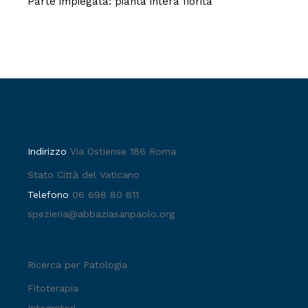
Parte impiegata: pianta intera fiorita
Indirizzo
Via Ostiense 186 Roma
Stato Città del Vaticano
Telefono
06 698 80 811
spezieria@abbaziasanpaolo.org
Ricerca per Patologia
Fitoterapia