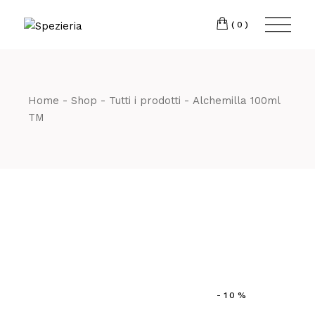
Skip
to
Telefono
06 698
the
(0)
content
80 811
Home
Shop
Tutti i prodotti
Alchemilla 100ml
TM
-10%