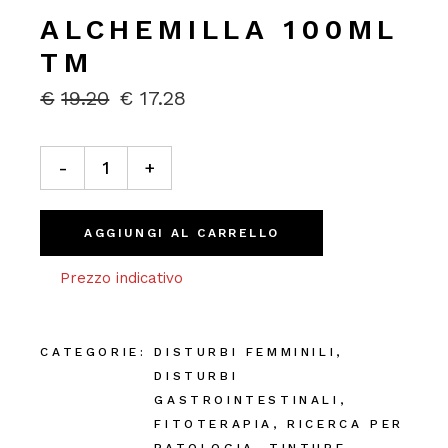
ALCHEMILLA 100ML
TM
€
19.20
€
17.28
IL
IL
PREZZO
PREZZO
ORIGINALE
ATTUALE
Alchemilla 100ml TM quantity
ERA:
È:
-
+
€19.20.
€17.28.
AGGIUNGI AL CARRELLO
Prezzo indicativo
CATEGORIE:
DISTURBI FEMMINILI
,
DISTURBI
GASTROINTESTINALI
,
FITOTERAPIA
,
RICERCA PER