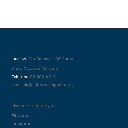
Indirizzo
Via Ostiense 186 Roma
Stato Città del Vaticano
Telefono
06 698 80 811
spezieria@abbaziasanpaolo.org
Ricerca per Patologia
Fitoterapia
Integratori