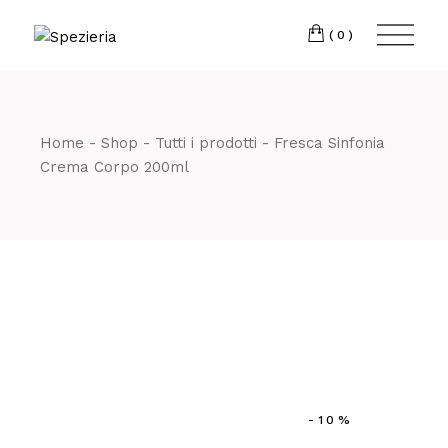
Skip
to
Telefono
06 698
the
(0)
content
80 811
Home
Shop
Tutti i prodotti
Fresca Sinfonia
Crema Corpo 200ml
-10%