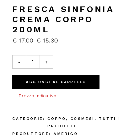
FRESCA SINFONIA
CREMA CORPO
200ML
€
17.00
€
15.30
IL
IL
PREZZO
PREZZO
ORIGINALE
ATTUALE
Fresca Sinfonia Crema Corpo 200ml quantity
ERA:
È:
-
+
€17.00.
€15.30.
AGGIUNGI AL CARRELLO
Prezzo indicativo
CATEGORIE:
CORPO
,
COSMESI
,
TUTTI I
PRODOTTI
PRODUTTORE:
AMERIGO