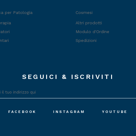
ca per Patologia
Cosmesi
erapia
Altri prodotti
atori
Modulo d'Ordine
ntari
Spedizioni
SEGUICI & ISCRIVITI
FACEBOOK
INSTAGRAM
YOUTUBE