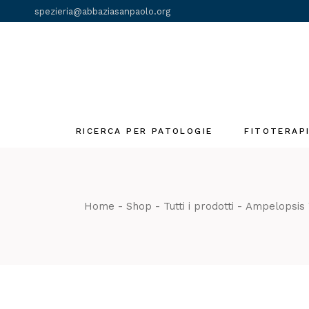
Skip
spezieria@abbaziasanpaolo.org
to
the
content
RICERCA PER PATOLOGIE
FITOTERAP
Fiori di Bach
Gemmoderivat
Home
Shop
Tutti i prodotti
Ampelopsis 
Olii essenziali
Tinture madri
Tè e Tisane
monastiche