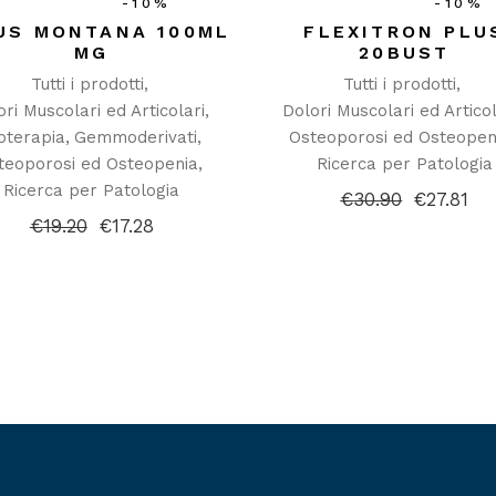
-10%
-10%
US MONTANA 100ML
FLEXITRON PLU
MG
20BUST
Tutti i prodotti
Tutti i prodotti
ori Muscolari ed Articolari
Dolori Muscolari ed Articol
toterapia
Gemmoderivati
Osteoporosi ed Osteopen
teoporosi ed Osteopenia
Ricerca per Patologia
Ricerca per Patologia
€
30.90
€
27.81
Il
Il
prezzo
prezzo
€
19.20
€
17.28
Il
Il
originale
attuale
prezzo
prezzo
era:
è:
originale
attuale
€30.90.
€27.81.
era:
è:
€19.20.
€17.28.