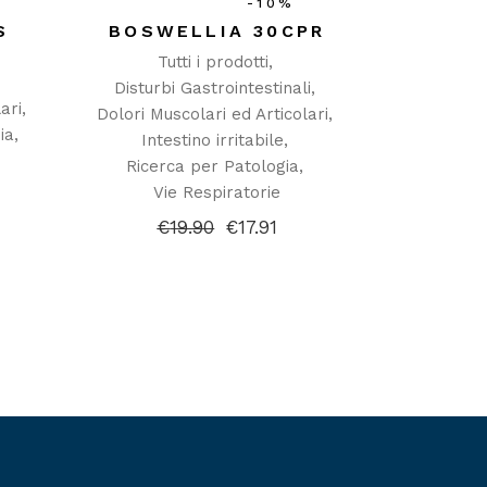
-10%
S
BOSWELLIA 30CPR
Tutti i prodotti
Disturbi Gastrointestinali
ari
Dolori Muscolari ed Articolari
ia
Intestino irritabile
Ricerca per Patologia
Vie Respiratorie
€
19.90
€
17.91
Il
Il
prezzo
prezzo
originale
attuale
era:
è:
€19.90.
€17.91.