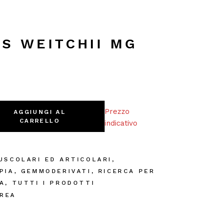
S WEITCHII MG
ml quantity
Prezzo
AGGIUNGI AL
CARRELLO
indicativo
USCOLARI ED ARTICOLARI
,
PIA
,
GEMMODERIVATI
,
RICERCA PER
A
,
TUTTI I PRODOTTI
REA