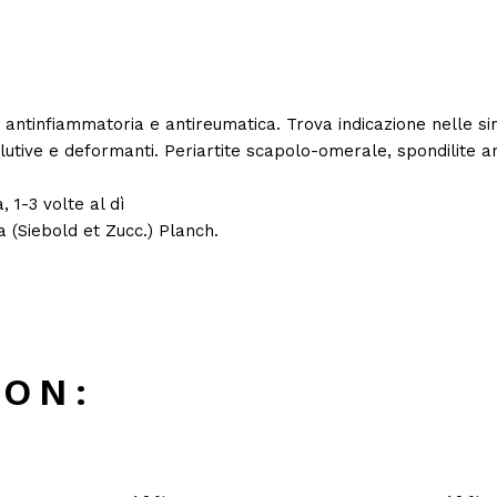
 antinfiammatoria e antireumatica. Trova indicazione nelle si
lutive e deformanti. Periartite scapolo-omerale, spondilite a
, 1-3 volte al dì
a (Siebold et Zucc.) Planch.
CON: