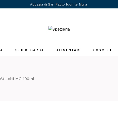
Abbazia di San Paolo fuori le Mura
IA
S. ILDEGARDA
ALIMENTARI
COSMESI
Medicina Santa
Ildegarda
i
Weitchii MG 100ml