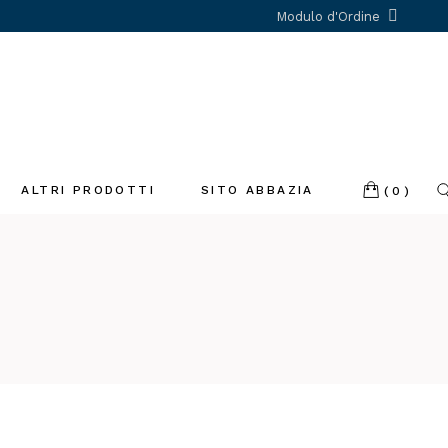
Modulo d'Ordine
ALTRI PRODOTTI
SITO ABBAZIA
(0)
Incenso
Libri
Profumatori
ambiente