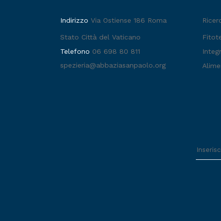
Indirizzo
Via Ostiense 186 Roma
Ricer
Stato Città del Vaticano
Fitot
Telefono
06 698 80 811
Integr
spezieria@abbaziasanpaolo.org
Alime