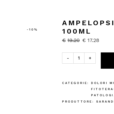
AMPELOPSI
100ML
-10%
€
19.20
€
17.28
IL
IL
PREZZO
PREZZO
ORIGINALE
ATTUALE
Ampelopsis Weitchii MG 100
ERA:
È:
-
+
€19.20.
€17.28.
CATEGORIE:
DOLORI M
FITOTERA
PATOLOGI
PRODUTTORE:
SARAND