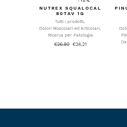
-10%
NUTREX SQUALOCAL
PIN
80TAV 1G
Tutti i prodotti
Dolori Muscolari ed Articolari
Dol
Ricerca per Patologia
Fi
Os
€
26.90
€
24.21
Il
Il
prezzo
prezzo
originale
attuale
era:
è:
€26.90.
€24.21.