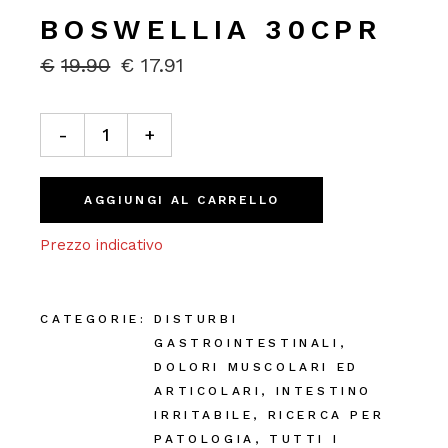
BOSWELLIA 30CPR
€
19.90
€
17.91
IL
IL
PREZZO
PREZZO
ORIGINALE
ATTUALE
Boswellia 30cpr quantity
ERA:
È:
-
+
€19.90.
€17.91.
AGGIUNGI AL CARRELLO
Prezzo indicativo
CATEGORIE:
DISTURBI
GASTROINTESTINALI
,
DOLORI MUSCOLARI ED
ARTICOLARI
,
INTESTINO
IRRITABILE
,
RICERCA PER
PATOLOGIA
,
TUTTI I