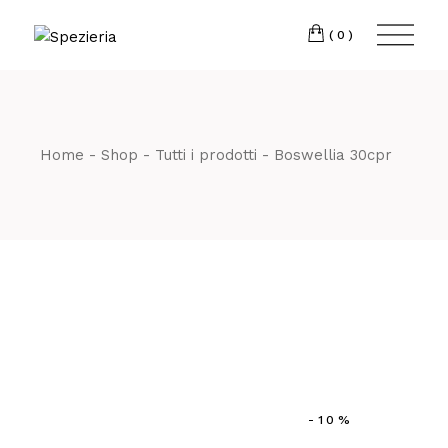
Skip
to
Telefono
06 698
the
(0)
content
80 811
Home
Shop
Tutti i prodotti
Boswellia 30cpr
-10%