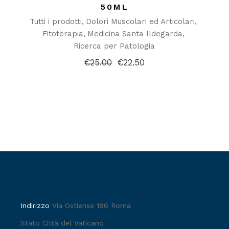
50ML
Tutti i prodotti
Dolori Muscolari ed Articolari
Fitoterapia
Medicina Santa Ildegarda
Ricerca per Patologia
€
25.00
€
22.50
Il
Il
prezzo
prezzo
originale
attuale
era:
è:
€25.00.
€22.50.
Indirizzo
Via Ostiense 186 Roma
Stato Città del Vaticano