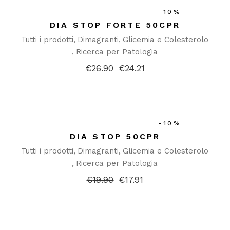
-10%
DIA STOP FORTE 50CPR
Tutti i prodotti
Dimagranti
Glicemia e Colesterolo
Ricerca per Patologia
€
26.90
€
24.21
Il
Il
prezzo
prezzo
originale
attuale
era:
è:
€26.90.
€24.21.
-10%
DIA STOP 50CPR
Tutti i prodotti
Dimagranti
Glicemia e Colesterolo
Ricerca per Patologia
€
19.90
€
17.91
Il
Il
prezzo
prezzo
originale
attuale
era:
è:
€19.90.
€17.91.