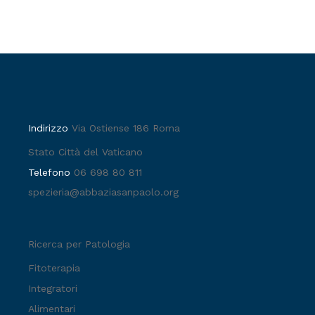
Indirizzo
Via Ostiense 186 Roma
Stato Città del Vaticano
Telefono
06 698 80 811
spezieria@abbaziasanpaolo.org
Ricerca per Patologia
Fitoterapia
Integratori
Alimentari