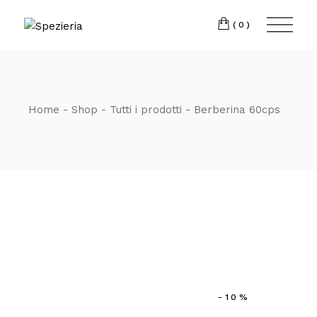
Skip
to
Telefono
06 698
the
(0)
content
80 811
Home
Shop
Tutti i prodotti
Berberina 60cps
-10%