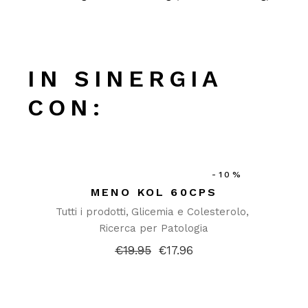
IN SINERGIA
CON:
-10%
MENO KOL 60CPS
Tutti i prodotti
Glicemia e Colesterolo
Ricerca per Patologia
€
19.95
€
17.96
Il
Il
prezzo
prezzo
originale
attuale
era:
è:
€19.95.
€17.96.