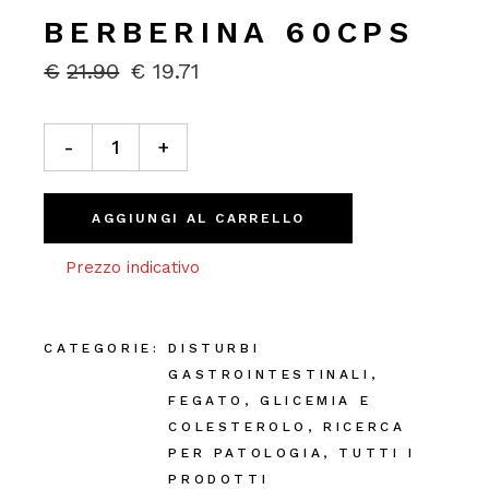
BERBERINA 60CPS
€
21.90
€
19.71
IL
IL
PREZZO
PREZZO
ORIGINALE
ATTUALE
Berberina 60cps quantity
ERA:
È:
-
+
€21.90.
€19.71.
AGGIUNGI AL CARRELLO
Prezzo indicativo
CATEGORIE:
DISTURBI
GASTROINTESTINALI
,
FEGATO
,
GLICEMIA E
COLESTEROLO
,
RICERCA
PER PATOLOGIA
,
TUTTI I
PRODOTTI