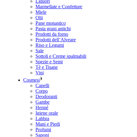
Liquori
Marmellate e Confetture
Miele
Olii
Pane monastico
Pasta grani antichi
Prodotti da forno
Prodotti dell’Alveare
Riso e Legumi
Sale
Sottoli e Creme spalmabili
Spezie e Semi
Tè e Tisane
Vini
Cosmesi
Capelli
Corpo
Deodoranti
Gambe
Henné
Igiene orale
Labbra
Mani e Piedi
Profumi
Saponi