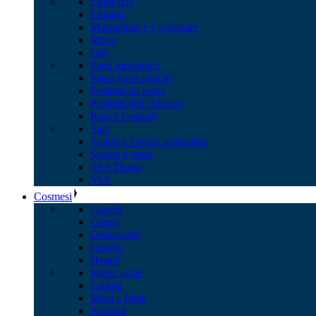
Liquirizie
Liquori
Marmellate e Confetture
Miele
Olii
Pane monastico
Pasta grani antichi
Prodotti da forno
Prodotti dell’Alveare
Riso e Legumi
Sale
Sottoli e Creme spalmabili
Spezie e Semi
Tè e Tisane
Vini
Cosmesi
Capelli
Corpo
Deodoranti
Gambe
Henné
Igiene orale
Labbra
Mani e Piedi
Profumi