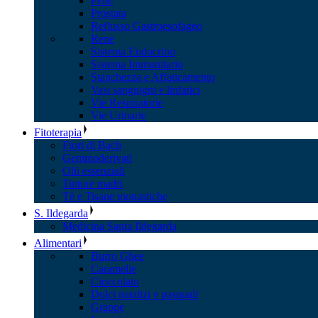
Pelle
Prostata
Reflusso Gastroesofageo
Rene
Sistema Endocrino
Sistema Immunitario
Stanchezza e Affaticamento
Vasi sanguigni e linfatici
Vie Respiratorie
Vie Urinarie
Fitoterapia
Fiori di Bach
Gemmoderivati
Olii essenziali
Tinture madri
Tè e Tisane monastiche
S. Ildegarda
Medicina Santa Ildegarda
Alimentari
Burro Ghee
Caramelle
Cioccolato
Dolci natalizi e pasquali
Grappe