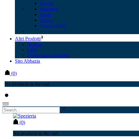
Saponi
Shampoo
Solari
Tonico
Viso e Occhi
Altri Prodotti
Incenso
Libri
Profumatori ambiente
Sito Abbazia
(0)
No products in the cart.
(0)
No products in the cart.