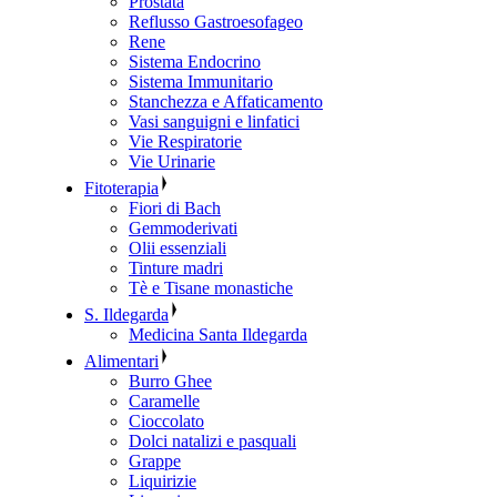
Prostata
Reflusso Gastroesofageo
Rene
Sistema Endocrino
Sistema Immunitario
Stanchezza e Affaticamento
Vasi sanguigni e linfatici
Vie Respiratorie
Vie Urinarie
Fitoterapia
Fiori di Bach
Gemmoderivati
Olii essenziali
Tinture madri
Tè e Tisane monastiche
S. Ildegarda
Medicina Santa Ildegarda
Alimentari
Burro Ghee
Caramelle
Cioccolato
Dolci natalizi e pasquali
Grappe
Liquirizie