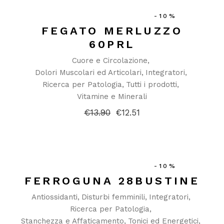
-10%
FEGATO MERLUZZO
60PRL
Cuore e Circolazione
Dolori Muscolari ed Articolari
Integratori
Ricerca per Patologia
Tutti i prodotti
Vitamine e Minerali
€
13.90
€
12.51
Il
Il
prezzo
prezzo
originale
attuale
era:
è:
€13.90.
€12.51.
-10%
FERROGUNA 28BUSTINE
Antiossidanti
Disturbi femminili
Integratori
Ricerca per Patologia
Stanchezza e Affaticamento
Tonici ed Energetici