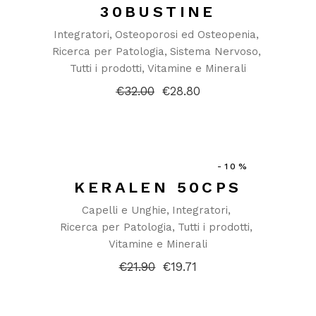
30BUSTINE
Integratori
Osteoporosi ed Osteopenia
Ricerca per Patologia
Sistema Nervoso
Tutti i prodotti
Vitamine e Minerali
€
32.00
€
28.80
Il
Il
prezzo
prezzo
originale
attuale
era:
è:
€32.00.
€28.80.
-10%
KERALEN 50CPS
Capelli e Unghie
Integratori
Ricerca per Patologia
Tutti i prodotti
Vitamine e Minerali
€
21.90
€
19.71
Il
Il
prezzo
prezzo
originale
attuale
era:
è: