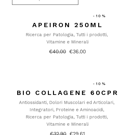
-10%
APEIRON 250ML
Ricerca per Patologia
Tutti i prodotti
Vitamine e Minerali
€
40.00
€
36.00
Il
Il
prezzo
prezzo
originale
attuale
era:
è:
€40.00.
€36.00.
-10%
BIO COLLAGENE 60CPR
Antiossidanti
Dolori Muscolari ed Articolari
Integratori
Proteine e Aminoacidi
Ricerca per Patologia
Tutti i prodotti
Vitamine e Minerali
€
32.90
€
29.61