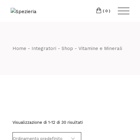
Skip
to
Telefono
06 698
the
(0)
content
80 811
Home
Integratori
Shop
Vitamine e Minerali
Visualizzazione di 1-12 di 30 risultati