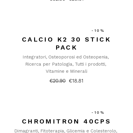
Il
Il
prezzo
prezzo
originale
attuale
era:
è:
€32.90.
€29.61.
-10%
CALCIO K2 30 STICK
PACK
Integratori
Osteoporosi ed Osteopenia
Ricerca per Patologia
Tutti i prodotti
Vitamine e Minerali
€
20.90
€
18.81
Il
Il
prezzo
prezzo
originale
attuale
era:
è:
€20.90.
€18.81.
-10%
CHROMITRON 40CPS
Dimagranti
Fitoterapia
Glicemia e Colesterolo