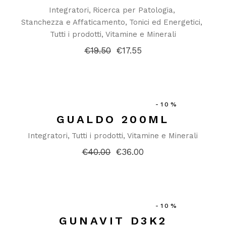
Integratori
Ricerca per Patologia
Stanchezza e Affaticamento
Tonici ed Energetici
Tutti i prodotti
Vitamine e Minerali
€
19.50
€
17.55
Il
Il
prezzo
prezzo
originale
attuale
era:
è:
€19.50.
€17.55.
-10%
GUALDO 200ML
Integratori
Tutti i prodotti
Vitamine e Minerali
€
40.00
€
36.00
Il
Il
prezzo
prezzo
originale
attuale
era:
è:
€40.00.
€36.00.
-10%
GUNAVIT D3K2