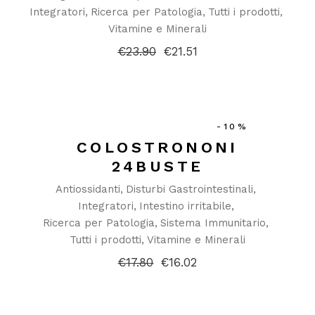
Integratori
Ricerca per Patologia
Tutti i prodotti
Vitamine e Minerali
€
23.90
€
21.51
Il
Il
prezzo
prezzo
originale
attuale
era:
è:
€23.90.
€21.51.
-10%
COLOSTRONONI
24BUSTE
Antiossidanti
Disturbi Gastrointestinali
Integratori
Intestino irritabile
Ricerca per Patologia
Sistema Immunitario
Tutti i prodotti
Vitamine e Minerali
€
17.80
€
16.02
Il
Il
prezzo
prezzo
originale
attuale
era:
è:
€17.80.
€16.02.