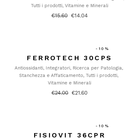
Tutti i prodotti
Vitamine e Minerali
€
15.60
€
14.04
Il
Il
prezzo
prezzo
originale
attuale
era:
è:
€15.60.
€14.04.
-10%
FERROTECH 30CPS
Antiossidanti
Integratori
Ricerca per Patologia
Stanchezza e Affaticamento
Tutti i prodotti
Vitamine e Minerali
€
24.00
€
21.60
Il
Il
prezzo
prezzo
originale
attuale
era:
è:
€24.00.
€21.60.
-10%
FISIOVIT 36CPR