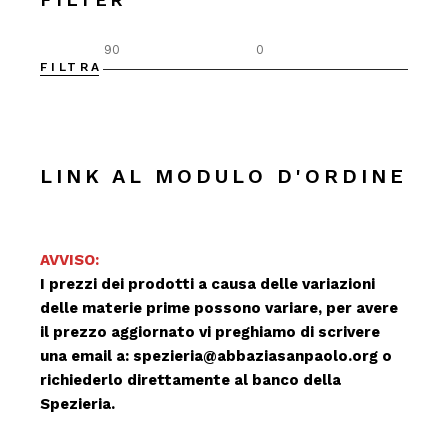
FILTRA
Prez
Prez
Min
Max
LINK AL MODULO D'ORDINE
AVVISO:
I prezzi dei prodotti a causa delle variazioni
delle materie prime possono variare, per avere
il prezzo aggiornato vi preghiamo di scrivere
una email a:
spezieria@abbaziasanpaolo.org
o
richiederlo direttamente al banco della
Spezieria.