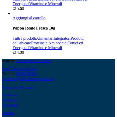
Energetici
Vitamine e Minerali
€
15.60
Aggiungi al carrello
Pappa Reale Fresca 10g
Tutti i prodotti
Alimentari
Integratori
Prodotti
dell'alveare
Proteine e Aminoacidi
Tonici ed
Energetici
Vitamine e Minerali
€
14.00
Indirizzo
Via Ostiense 186 Roma
Stato Città del Vaticano
Telefono
06 698 80 811
spezieria@abbaziasanpaolo.org
Ricerca per Patologia
Fitoterapia
Integratori
Alimentari
Cosmesi