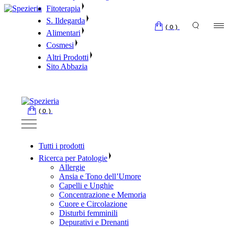
Skip
Fitoterapia
to
S. Ildegarda
the
(0)
Alimentari
content
Cosmesi
Altri Prodotti
Sito Abbazia
(0)
Tutti i prodotti
Ricerca per Patologie
Allergie
Ansia e Tono dell’Umore
Capelli e Unghie
Concentrazione e Memoria
Cuore e Circolazione
Disturbi femminili
Depurativi e Drenanti