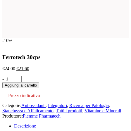
-10%
Ferrotech 30cps
Il
Il
€
24.00
€
21.60
prezzo
prezzo
Ferrotech
-
originale
+
attuale
30cps
era:
è:
Aggiungi al carrello
quantity
€24.00.
€21.60.
Prezzo indicativo
Categorie:
Antiossidanti
,
Integratori
,
Ricerca per Patologia
,
Stanchezza e Affaticamento
,
Tutti i prodotti
,
Vitamine e Minerali
Produttore:
Piemme Pharmatech
Descrizione