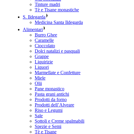
Tinture madri
Tè e Tisane monastiche
S. Ildegarda
Medicina Santa Ildegarda
Alimentari
Burro Ghee
Caramelle
Cioccolato
Dolci natalizi e pasquali
Grappe
Liquirizie
Liquori
Marmellate e Confetture
Miele
Olii
Pane monastico
Pasta grani antichi
Prodotti da forno
Prodotti dell’Alveare
Riso e Legumi
Sale
Sottoli e Creme spalmabili
Spezie e Semi
Tè e Tisane