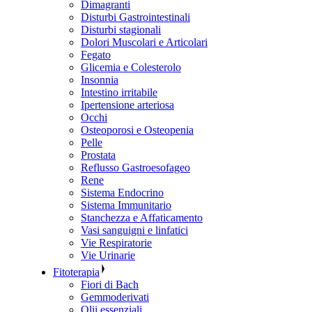
Dimagranti
Disturbi Gastrointestinali
Disturbi stagionali
Dolori Muscolari e Articolari
Fegato
Glicemia e Colesterolo
Insonnia
Intestino irritabile
Ipertensione arteriosa
Occhi
Osteoporosi e Osteopenia
Pelle
Prostata
Reflusso Gastroesofageo
Rene
Sistema Endocrino
Sistema Immunitario
Stanchezza e Affaticamento
Vasi sanguigni e linfatici
Vie Respiratorie
Vie Urinarie
Fitoterapia
Fiori di Bach
Gemmoderivati
Olii essenziali