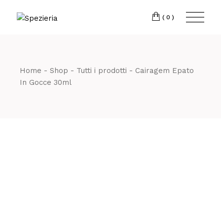
Skip
to
Telefono
06 698
the
(0)
content
80 811
Home
Shop
Tutti i prodotti
Cairagem Epato
In Gocce 30ml