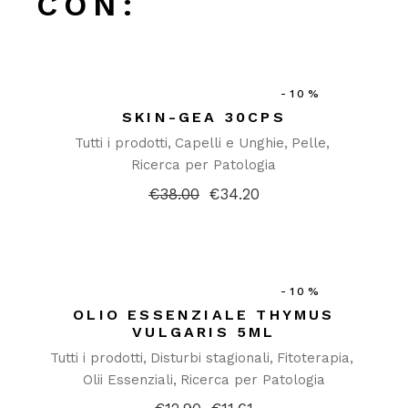
CON:
-10%
SKIN-GEA 30CPS
Tutti i prodotti
Capelli e Unghie
Pelle
Ricerca per Patologia
€
38.00
€
34.20
Il
Il
prezzo
prezzo
originale
attuale
era:
è:
€38.00.
€34.20.
-10%
OLIO ESSENZIALE THYMUS
VULGARIS 5ML
Tutti i prodotti
Disturbi stagionali
Fitoterapia
Olii Essenziali
Ricerca per Patologia