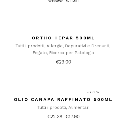
€
12.90
€
11.61
Il
Il
prezzo
prezzo
originale
attuale
era:
è:
€12.90.
€11.61.
ORTHO HEPAR 500ML
Tutti i prodotti
Allergie
Depurativi e Drenanti
Fegato
Ricerca per Patologia
€
29.00
-20%
OLIO CANAPA RAFFINATO 500ML
Tutti i prodotti
Alimentari
€
22.38
€
17.90
Il
Il
prezzo
prezzo