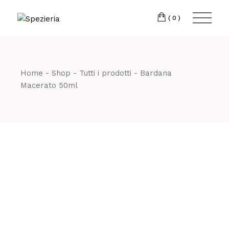
Skip
to
Telefono
06 698
the
(0)
content
80 811
Home
Shop
Tutti i prodotti
Bardana
Macerato 50ml