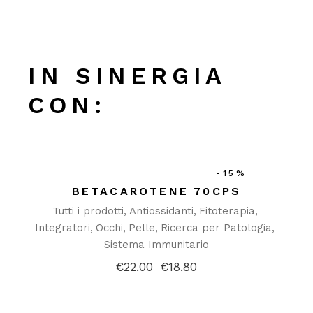
IN SINERGIA
CON:
-15%
BETACAROTENE 70CPS
Tutti i prodotti
Antiossidanti
Fitoterapia
Integratori
Occhi
Pelle
Ricerca per Patologia
Sistema Immunitario
€
22.00
€
18.80
Il
Il
prezzo
prezzo
originale
attuale
era:
è: