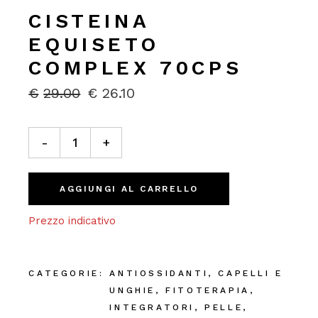
CISTEINA
EQUISETO
COMPLEX 70CPS
€
29.00
€
26.10
IL
IL
PREZZO
PREZZO
ORIGINALE
ATTUALE
Cisteina equiseto complex 70cps quantity
ERA:
È:
-
+
€29.00.
€26.10.
AGGIUNGI AL CARRELLO
Prezzo indicativo
CATEGORIE:
ANTIOSSIDANTI
,
CAPELLI E
UNGHIE
,
FITOTERAPIA
,
INTEGRATORI
,
PELLE
,