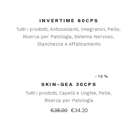
€22.00.
€18.80.
INVERTIME 60CPS
Tutti i prodotti
Antiossidanti
Integratori
Pelle
Ricerca per Patologia
Sistema Nervoso
Stanchezza e Affaticamento
-10%
SKIN-GEA 30CPS
Tutti i prodotti
Capelli e Unghie
Pelle
Ricerca per Patologia
€
38.00
€
34.20
Il
Il
prezzo
prezzo
originale
attuale
era:
è:
€38.00.
€34.20.