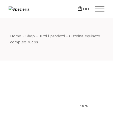
Skip
to
Telefono
06 698
the
(0)
content
80 811
Home
Shop
Tutti i prodotti
Cisteina equiseto
complex 70cps
-10%