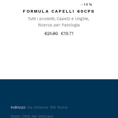
-10%
FORMULA CAPELLI 60CPS
Tutti i prodotti
Capelli e Unghie
Ricerca per Patologia
€
21.90
€
19.71
Il
Il
prezzo
prezzo
originale
attuale
era:
è:
€21.90.
€19.71.
Indirizzo
Via Ostiense 186 Roma
Stato Città del Vaticano