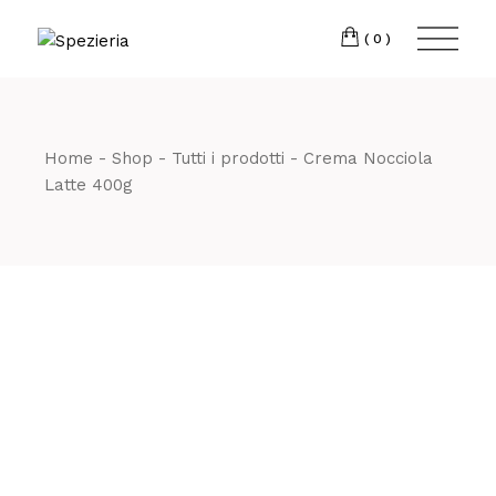
Skip
to
Telefono
06 698
the
(0)
content
80 811
Home
Shop
Tutti i prodotti
Crema Nocciola
Latte 400g