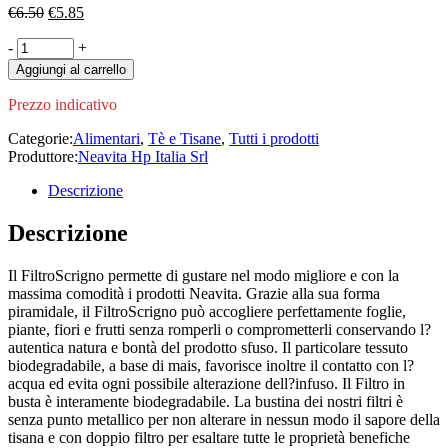
Il
Il
€
6.50
€
5.85
prezzo
prezzo
Filtroscrigno
-
originale
+
attuale
Infuso
era:
è:
Aggiungi al carrello
Casa
€6.50.
€5.85.
Dolce
Prezzo indicativo
Casa
15filtri
Categorie:
Alimentari
,
Tè e Tisane
,
Tutti i prodotti
quantity
Produttore:
Neavita Hp Italia Srl
Descrizione
Descrizione
Il FiltroScrigno permette di gustare nel modo migliore e con la
massima comodità i prodotti Neavita. Grazie alla sua forma
piramidale, il FiltroScrigno può accogliere perfettamente foglie,
piante, fiori e frutti senza romperli o comprometterli conservando l?
autentica natura e bontà del prodotto sfuso. Il particolare tessuto
biodegradabile, a base di mais, favorisce inoltre il contatto con l?
acqua ed evita ogni possibile alterazione dell?infuso. Il Filtro in
busta è interamente biodegradabile. La bustina dei nostri filtri è
senza punto metallico per non alterare in nessun modo il sapore della
tisana e con doppio filtro per esaltare tutte le proprietà benefiche