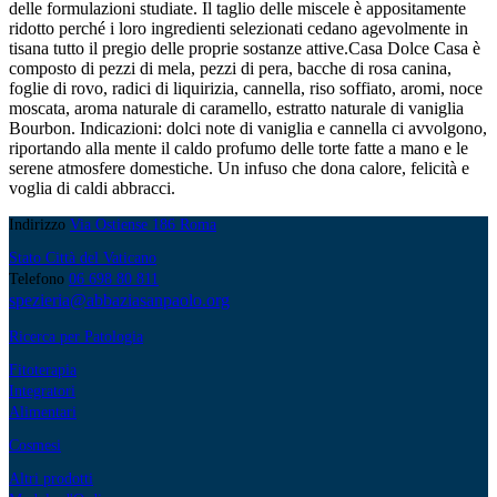
delle formulazioni studiate. Il taglio delle miscele è appositamente
ridotto perché i loro ingredienti selezionati cedano agevolmente in
tisana tutto il pregio delle proprie sostanze attive.Casa Dolce Casa è
composto di pezzi di mela, pezzi di pera, bacche di rosa canina,
foglie di rovo, radici di liquirizia, cannella, riso soffiato, aromi, noce
moscata, aroma naturale di caramello, estratto naturale di vaniglia
Bourbon. Indicazioni: dolci note di vaniglia e cannella ci avvolgono,
riportando alla mente il caldo profumo delle torte fatte a mano e le
serene atmosfere domestiche. Un infuso che dona calore, felicità e
voglia di caldi abbracci.
Indirizzo
Via Ostiense 186 Roma
Stato Città del Vaticano
Telefono
06 698 80 811
spezieria@abbaziasanpaolo.org
Ricerca per Patologia
Fitoterapia
Integratori
Alimentari
Cosmesi
Altri prodotti