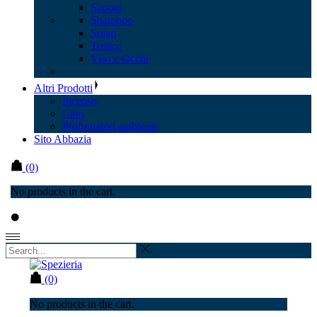
Saponi
Shampoo
Solari
Tonico
Viso e Occhi
Altri Prodotti
Incenso
Libri
Profumatori ambiente
Sito Abbazia
(0)
No products in the cart.
(0)
No products in the cart.