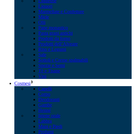
Liquirizie
Liquori
Marmellate e Confetture
Miele
Olii
Pane monastico
Pasta grani antichi
Prodotti da forno
Prodotti dell’Alveare
Riso e Legumi
Sale
Sottoli e Creme spalmabili
Spezie e Semi
Tè e Tisane
Vini
Cosmesi
Capelli
Corpo
Deodoranti
Gambe
Henné
Igiene orale
Labbra
Mani e Piedi
Profumi