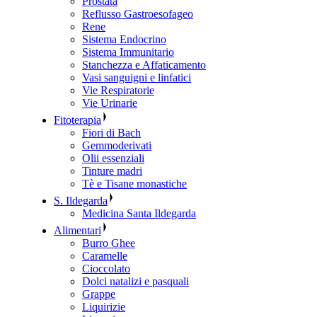
Prostata
Reflusso Gastroesofageo
Rene
Sistema Endocrino
Sistema Immunitario
Stanchezza e Affaticamento
Vasi sanguigni e linfatici
Vie Respiratorie
Vie Urinarie
Fitoterapia
Fiori di Bach
Gemmoderivati
Olii essenziali
Tinture madri
Tè e Tisane monastiche
S. Ildegarda
Medicina Santa Ildegarda
Alimentari
Burro Ghee
Caramelle
Cioccolato
Dolci natalizi e pasquali
Grappe
Liquirizie