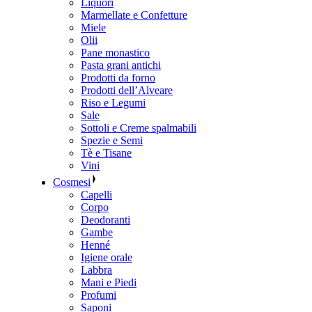
Liquori
Marmellate e Confetture
Miele
Olii
Pane monastico
Pasta grani antichi
Prodotti da forno
Prodotti dell’Alveare
Riso e Legumi
Sale
Sottoli e Creme spalmabili
Spezie e Semi
Tè e Tisane
Vini
Cosmesi
Capelli
Corpo
Deodoranti
Gambe
Henné
Igiene orale
Labbra
Mani e Piedi
Profumi
Saponi