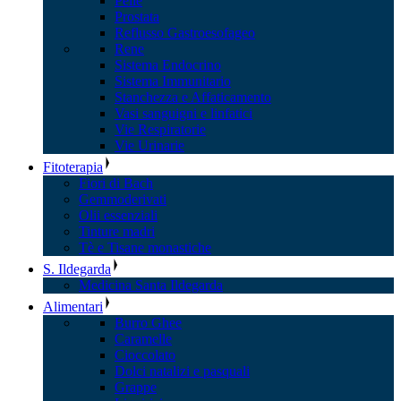
Pelle
Prostata
Reflusso Gastroesofageo
Rene
Sistema Endocrino
Sistema Immunitario
Stanchezza e Affaticamento
Vasi sanguigni e linfatici
Vie Respiratorie
Vie Urinarie
Fitoterapia
Fiori di Bach
Gemmoderivati
Olii essenziali
Tinture madri
Tè e Tisane monastiche
S. Ildegarda
Medicina Santa Ildegarda
Alimentari
Burro Ghee
Caramelle
Cioccolato
Dolci natalizi e pasquali
Grappe