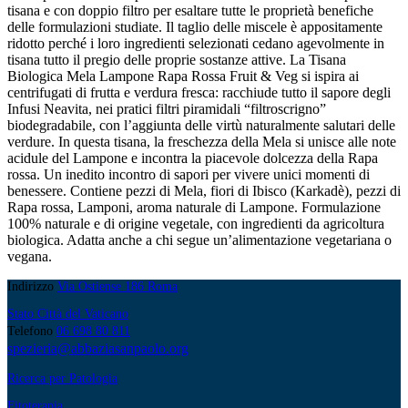
tisana e con doppio filtro per esaltare tutte le proprietà benefiche
delle formulazioni studiate. Il taglio delle miscele è appositamente
ridotto perché i loro ingredienti selezionati cedano agevolmente in
tisana tutto il pregio delle proprie sostanze attive. La Tisana
Biologica Mela Lampone Rapa Rossa Fruit & Veg si ispira ai
centrifugati di frutta e verdura fresca: racchiude tutto il sapore degli
Infusi Neavita, nei pratici filtri piramidali “filtroscrigno”
biodegradabile, con l’aggiunta delle virtù naturalmente salutari delle
verdure. In questa tisana, la freschezza della Mela si unisce alle note
acidule del Lampone e incontra la piacevole dolcezza della Rapa
rossa. Un inedito incontro di sapori per vivere unici momenti di
benessere. Contiene pezzi di Mela, fiori di Ibisco (Karkadè), pezzi di
Rapa rossa, Lamponi, aroma naturale di Lampone. Formulazione
100% naturale e di origine vegetale, con ingredienti da agricoltura
biologica. Adatta anche a chi segue un’alimentazione vegetariana o
vegana.
Indirizzo
Via Ostiense 186 Roma
Stato Città del Vaticano
Telefono
06 698 80 811
spezieria@abbaziasanpaolo.org
Ricerca per Patologia
Fitoterapia