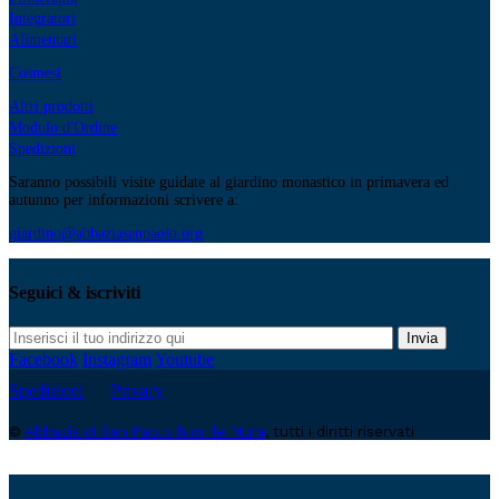
Integratori
Alimentari
Cosmesi
Altri prodotti
Modulo d'Ordine
Spedizioni
Saranno possibili visite guidate al giardino monastico in primavera ed
autunno per informazioni scrivere a:
giardino@abbaziasanpaolo.org
Seguici & iscriviti
Invia
Facebook
Instagram
Youtube
Spedizioni
Privacy
©
Abbazia di San Paolo fuori le Mura
, tutti i diritti riservati