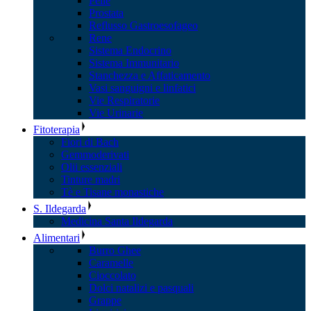
Pelle
Prostata
Reflusso Gastroesofageo
Rene
Sistema Endocrino
Sistema Immunitario
Stanchezza e Affaticamento
Vasi sanguigni e linfatici
Vie Respiratorie
Vie Urinarie
Fitoterapia
Fiori di Bach
Gemmoderivati
Olii essenziali
Tinture madri
Tè e Tisane monastiche
S. Ildegarda
Medicina Santa Ildegarda
Alimentari
Burro Ghee
Caramelle
Cioccolato
Dolci natalizi e pasquali
Grappe