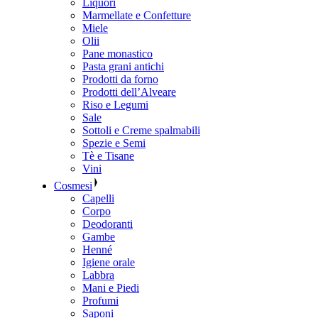
Liquori
Marmellate e Confetture
Miele
Olii
Pane monastico
Pasta grani antichi
Prodotti da forno
Prodotti dell’Alveare
Riso e Legumi
Sale
Sottoli e Creme spalmabili
Spezie e Semi
Tè e Tisane
Vini
Cosmesi
Capelli
Corpo
Deodoranti
Gambe
Henné
Igiene orale
Labbra
Mani e Piedi
Profumi
Saponi