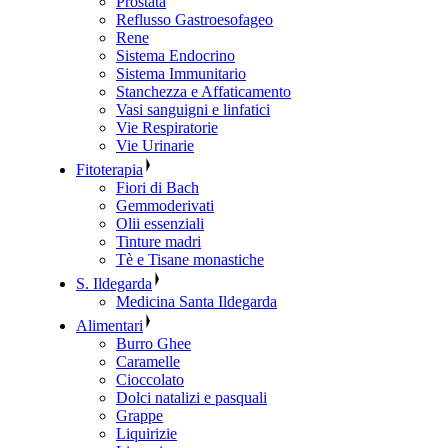
Prostata
Reflusso Gastroesofageo
Rene
Sistema Endocrino
Sistema Immunitario
Stanchezza e Affaticamento
Vasi sanguigni e linfatici
Vie Respiratorie
Vie Urinarie
Fitoterapia
Fiori di Bach
Gemmoderivati
Olii essenziali
Tinture madri
Tè e Tisane monastiche
S. Ildegarda
Medicina Santa Ildegarda
Alimentari
Burro Ghee
Caramelle
Cioccolato
Dolci natalizi e pasquali
Grappe
Liquirizie