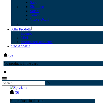
Saponi
Shampoo
Solari
Tonico
Viso e Occhi
Altri Prodotti
Incenso
Libri
Profumatori ambiente
Sito Abbazia
(0)
No products in the cart.
(0)
No products in the cart.