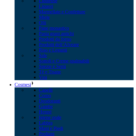
Liquirizie
Liquori
Marmellate e Confetture
Miele
Olii
Pane monastico
Pasta grani antichi
Prodotti da forno
Prodotti dell’Alveare
Riso e Legumi
Sale
Sottoli e Creme spalmabili
Spezie e Semi
Tè e Tisane
Vini
Cosmesi
Capelli
Corpo
Deodoranti
Gambe
Henné
Igiene orale
Labbra
Mani e Piedi
Profumi