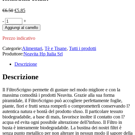
Il
Il
€
6.50
€
5.85
prezzo
prezzo
Filtroscrigno
-
originale
+
attuale
Tisana
era:
è:
Aggiungi al carrello
Melissa
€6.50.
€5.85.
Melagrana
Prezzo indicativo
e
Kombucha
Categorie:
Alimentari
,
Tè e Tisane
,
Tutti i prodotti
15filtri
Produttore:
Neavita Hp Italia Srl
quantity
Descrizione
Descrizione
Il FiltroScrigno permette di gustare nel modo migliore e con la
massima comodità i prodotti Neavita. Grazie alla sua forma
piramidale, il FiltroScrigno può accogliere perfettamente foglie,
piante, fiori e frutti senza romperli o comprometterli conservando l?
autentica natura e bontà del prodotto sfuso. Il particolare tessuto
biodegradabile, a base di mais, favorisce inoltre il contatto con l?
acqua ed evita ogni possibile alterazione dell?infuso. Il Filtro in
busta è interamente biodegradabile. La bustina dei nostri filtri è
senza punto metallico per non alterare in nessun modo il sapore della