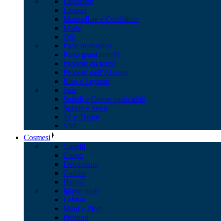
Liquirizie
Liquori
Marmellate e Confetture
Miele
Olii
Pane monastico
Pasta grani antichi
Prodotti da forno
Prodotti dell’Alveare
Riso e Legumi
Sale
Sottoli e Creme spalmabili
Spezie e Semi
Tè e Tisane
Vini
Cosmesi
Capelli
Corpo
Deodoranti
Gambe
Henné
Igiene orale
Labbra
Mani e Piedi
Profumi