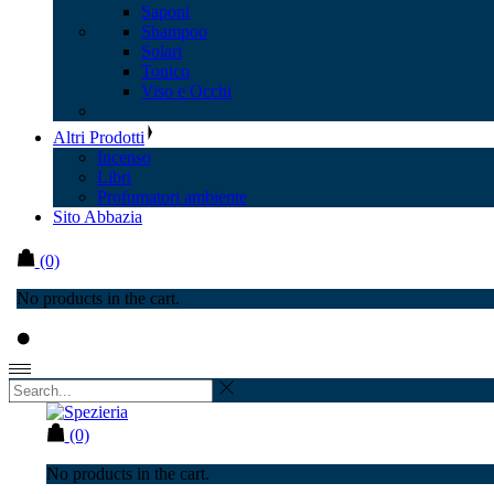
Saponi
Shampoo
Solari
Tonico
Viso e Occhi
Altri Prodotti
Incenso
Libri
Profumatori ambiente
Sito Abbazia
(0)
No products in the cart.
(0)
No products in the cart.