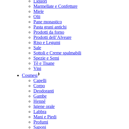
Liquori
Marmellate e Confetture
Miele
Olii
Pane monastico
Pasta grani antichi
Prodotti da forno
Prodotti dell’Alveare
Riso e Legumi
Sale
Sottoli e Creme spalmabili
Spezie e Semi
Tè e Tisane
Vini
Cosmesi
Capelli
Corpo
Deodoranti
Gambe
Henné
Igiene orale
Labbra
Mani e Piedi
Profumi
Saponi