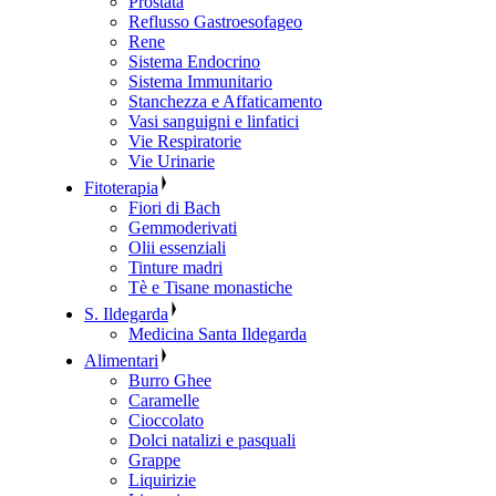
Prostata
Reflusso Gastroesofageo
Rene
Sistema Endocrino
Sistema Immunitario
Stanchezza e Affaticamento
Vasi sanguigni e linfatici
Vie Respiratorie
Vie Urinarie
Fitoterapia
Fiori di Bach
Gemmoderivati
Olii essenziali
Tinture madri
Tè e Tisane monastiche
S. Ildegarda
Medicina Santa Ildegarda
Alimentari
Burro Ghee
Caramelle
Cioccolato
Dolci natalizi e pasquali
Grappe
Liquirizie