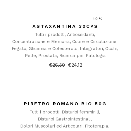
era:
è:
€22.38.
€17.90.
-10%
ASTAXANTINA 30CPS
Tutti i prodotti
Antiossidanti
Concentrazione e Memoria
Cuore e Circolazione
Fegato
Glicemia e Colesterolo
Integratori
Occhi
Pelle
Prostata
Ricerca per Patologia
€
26.80
€
24.12
Il
Il
prezzo
prezzo
originale
attuale
era:
è:
€26.80.
€24.12.
PIRETRO ROMANO BIO 50G
Tutti i prodotti
Disturbi femminili
Disturbi Gastrointestinali
Dolori Muscolari ed Articolari
Fitoterapia