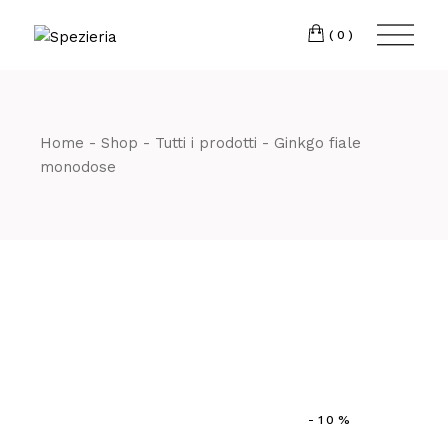
Skip
to
Telefono
06 698
the
(0)
content
80 811
Home
Shop
Tutti i prodotti
Ginkgo fiale
monodose
-10%