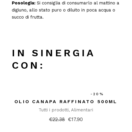
Posologia:
Si consiglia di consumarlo al mattino a
digiuno, allo stato puro o diluito in poca acqua o
succo di frutta.
IN SINERGIA
CON:
-20%
OLIO CANAPA RAFFINATO 500ML
Tutti i prodotti
Alimentari
€
22.38
€
17.90
Il
Il
prezzo
prezzo
originale
attuale