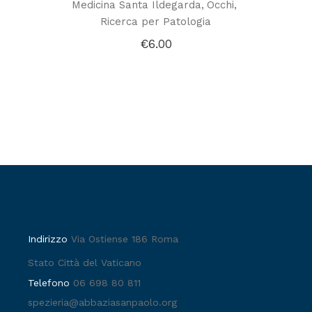
Medicina Santa Ildegarda
Occhi
Ricerca per Patologia
€
6.00
Indirizzo
Via Ostiense 186 Roma
Stato Città del Vaticano
Telefono
06 698 80 811
spezieria@abbaziasanpaolo.org