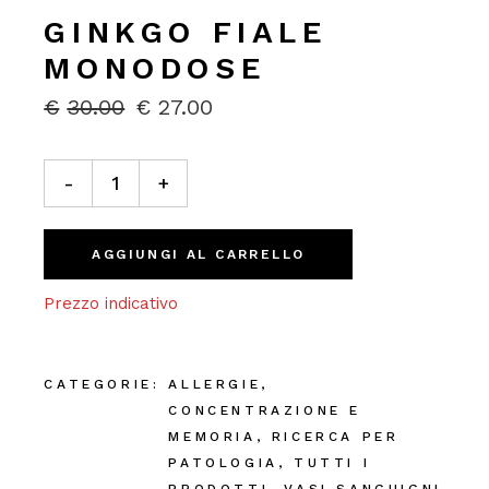
GINKGO FIALE
MONODOSE
€
30.00
€
27.00
IL
IL
PREZZO
PREZZO
ORIGINALE
ATTUALE
Ginkgo fiale monodose quantity
ERA:
È:
-
+
€30.00.
€27.00.
AGGIUNGI AL CARRELLO
Prezzo indicativo
CATEGORIE:
ALLERGIE
,
CONCENTRAZIONE E
MEMORIA
,
RICERCA PER
PATOLOGIA
,
TUTTI I