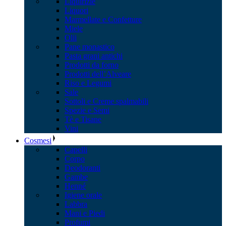
Liquirizie
Liquori
Marmellate e Confetture
Miele
Olii
Pane monastico
Pasta grani antichi
Prodotti da forno
Prodotti dell’Alveare
Riso e Legumi
Sale
Sottoli e Creme spalmabili
Spezie e Semi
Tè e Tisane
Vini
Cosmesi
Capelli
Corpo
Deodoranti
Gambe
Henné
Igiene orale
Labbra
Mani e Piedi
Profumi