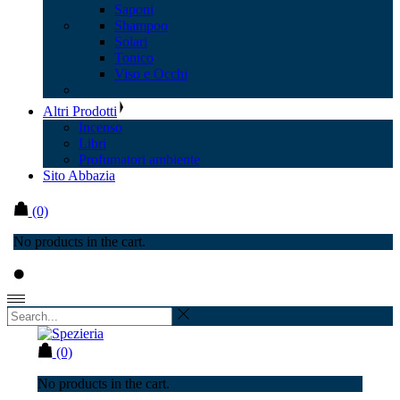
Saponi
Shampoo
Solari
Tonico
Viso e Occhi
Altri Prodotti
Incenso
Libri
Profumatori ambiente
Sito Abbazia
(0)
No products in the cart.
(0)
No products in the cart.