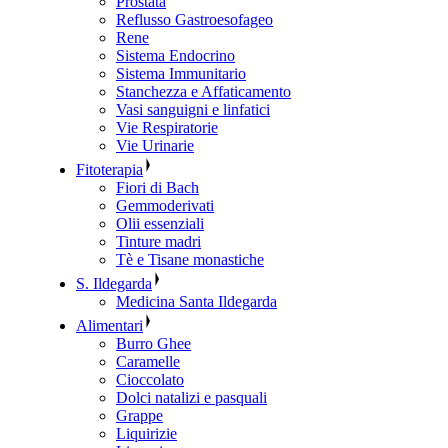
Prostata
Reflusso Gastroesofageo
Rene
Sistema Endocrino
Sistema Immunitario
Stanchezza e Affaticamento
Vasi sanguigni e linfatici
Vie Respiratorie
Vie Urinarie
Fitoterapia
Fiori di Bach
Gemmoderivati
Olii essenziali
Tinture madri
Tè e Tisane monastiche
S. Ildegarda
Medicina Santa Ildegarda
Alimentari
Burro Ghee
Caramelle
Cioccolato
Dolci natalizi e pasquali
Grappe
Liquirizie