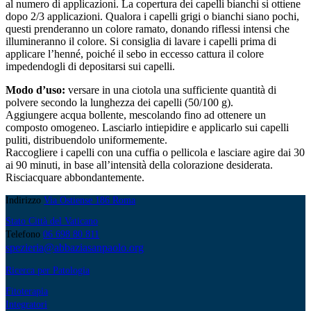
al numero di applicazioni. La copertura dei capelli bianchi si ottiene
dopo 2/3 applicazioni. Qualora i capelli grigi o bianchi siano pochi,
questi prenderanno un colore ramato, donando riflessi intensi che
illumineranno il colore. Si consiglia di lavare i capelli prima di
applicare l’henné, poiché il sebo in eccesso cattura il colore
impedendogli di depositarsi sui capelli.
Modo d’uso:
versare in una ciotola una sufficiente quantità di
polvere secondo la lunghezza dei capelli (50/100 g).
Aggiungere acqua bollente, mescolando fino ad ottenere un
composto omogeneo. Lasciarlo intiepidire e applicarlo sui capelli
puliti, distribuendolo uniformemente.
Raccogliere i capelli con una cuffia o pellicola e lasciare agire dai 30
ai 90 minuti, in base all’intensità della colorazione desiderata.
Risciacquare abbondantemente.
Indirizzo
Via Ostiense 186 Roma
Stato Città del Vaticano
Telefono
06 698 80 811
spezieria@abbaziasanpaolo.org
Ricerca per Patologia
Fitoterapia
Integratori