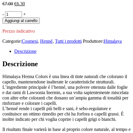
Il
Il
€
7.00
€
6.30
prezzo
prezzo
Henna
-
originale
+
attuale
Colors
era:
è:
Aggiungi al carrello
Rosso
€7.00.
€6.30.
mogano
Prezzo indicativo
100g
quantity
Categorie:
Cosmesi
,
Henné
,
Tutti i prodotti
Produttore:
Himalaya
Descrizione
Descrizione
Himalaya Henna Colors è una linea di tinte naturali che colorano il
capello, mantenendone inalterate le caratteristiche strutturali.
L’ingrediente principale è l’henné, una polvere ottenuta dalle foglie
e dai rami di Lawsonia Inermis, a sua volta sapientemente miscelata
con altre erbe coloranti che donano un’ampia gamma di tonalità per
rinforzare e colorare i capelli.
L’henné rende i capelli più belli e sani, è sebo-regolatore e
costituisce un ottimo rimedio per chi ha forfora o capelli grassi. È
inoltre indicato per chi voglia coprire i capelli grigi o bianchi.
Il risultato finale varierà in base al proprio colore naturale, al tempo e