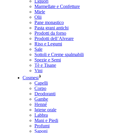
Liquori
Marmellate e Confetture
Miele
Olii
Pane monastico
Pasta grani antichi
Prodotti da forno
Prodotti dell’Alveare
Riso e Legumi
Sale
Sottoli e Creme spalmabili
Spezie e Semi
Tè e Tisane
Vini
Cosmesi
Capelli
Corpo
Deodoranti
Gambe
Henné
Igiene orale
Labbra
Mani e Piedi
Profumi
Saponi