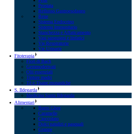
Pelle
Prostata
Reflusso Gastroesofageo
Rene
Sistema Endocrino
Sistema Immunitario
Stanchezza e Affaticamento
Vasi sanguigni e linfatici
Vie Respiratorie
Vie Urinarie
Fitoterapia
Fiori di Bach
Gemmoderivati
Olii essenziali
Tinture madri
Tè e Tisane monastiche
S. Ildegarda
Medicina Santa Ildegarda
Alimentari
Burro Ghee
Caramelle
Cioccolato
Dolci natalizi e pasquali
Grappe