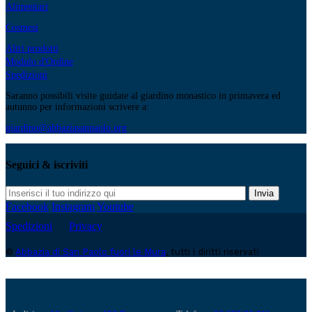
Alimentari
Cosmesi
Altri prodotti
Modulo d'Ordine
Spedizioni
Saranno possibili visite guidate al giardino monastico in primavera ed
autunno per informazioni scrivere a:
giardino@abbaziasanpaolo.org
Seguici & iscriviti
Invia
Facebook
Instagram
Youtube
Spedizioni
Privacy
©
Abbazia di San Paolo fuori le Mura
, tutti i diritti riservati